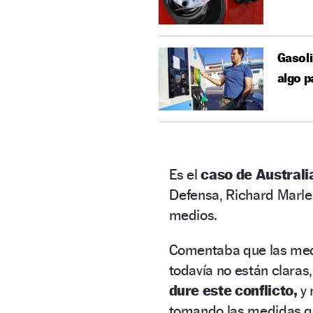
Gasoli
algo p
Es el
caso de Australi
Defensa, Richard Marles
medios.
Comentaba que las medi
todavía no están claras
dure este conflicto,
y 
tomando las medidas q