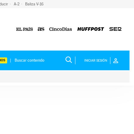
ducir
A-2
Baliza V-16
IOS
INICIAR SESIÓN
ium