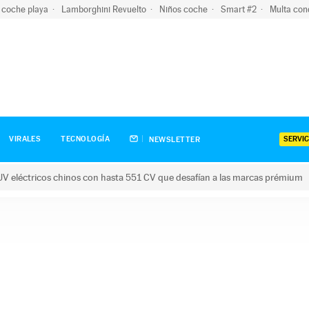
 coche playa
Lamborghini Revuelto
Niños coche
Smart #2
Multa con
SERVIC
VIRALES
TECNOLOGÍA
NEWSLETTER
V eléctricos chinos con hasta 551 CV que desafían a las marcas prémium
tricos chinos con hasta 551 CV que desafían a las marcas prém