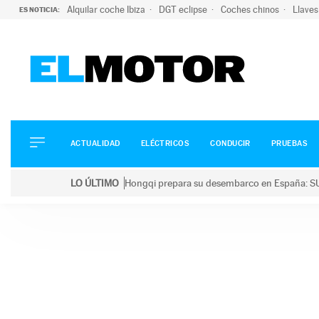
Alquilar coche Ibiza
DGT eclipse
Coches chinos
Llaves
ES NOTICIA:
ACTUALIDAD
ELÉCTRICOS
CONDUCIR
ACTUALIDAD
ELÉCTRICOS
CONDUCIR
PRUEBAS
PRUEBAS
Saltar
VIRALES
LO ÚLTIMO
Hongqi prepara su desembarco en España: SU
al
PODCAST
LO ÚLTIMO
Hongqi prepara su desembarco en España: SUV eléc
contenido
MOTOS
TECNOLOGÍA
SUPERCOCHES
MOTORTV
PREMIOS
SERVICIOS