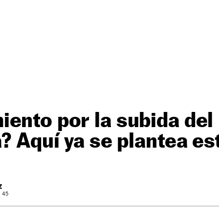
ento por la subida del
a? Aquí ya se plantea es
Z
: 45