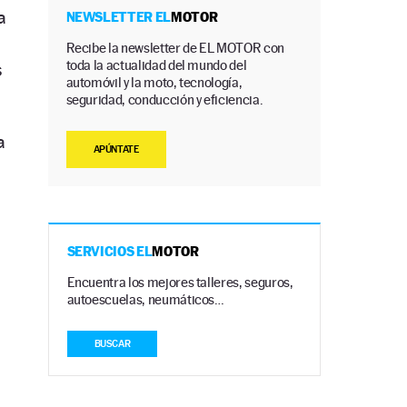
a
NEWSLETTER EL
MOTOR
Recibe la newsletter de EL MOTOR con
toda la actualidad del mundo del
s
automóvil y la moto, tecnología,
seguridad, conducción y eficiencia.
a
APÚNTATE
SERVICIOS EL
MOTOR
Encuentra los mejores talleres, seguros,
autoescuelas, neumáticos…
BUSCAR