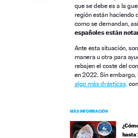
que se debe es a la gue
región están haciendo 
como se demandan, así 
españoles están nota
Ante esta situación, so
manera u otra para ayu
rebajen el coste del co
en 2022. Sin embargo, 
algo más drásticas,
com
MÁS INFORMACIÓN
¿Cómo
hasta 