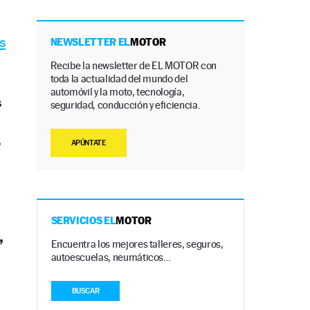
s
NEWSLETTER EL
MOTOR
Recibe la newsletter de EL MOTOR con
toda la actualidad del mundo del
automóvil y la moto, tecnología,
s
seguridad, conducción y eficiencia.
o
APÚNTATE
SERVICIOS EL
MOTOR
,
Encuentra los mejores talleres, seguros,
autoescuelas, neumáticos…
BUSCAR