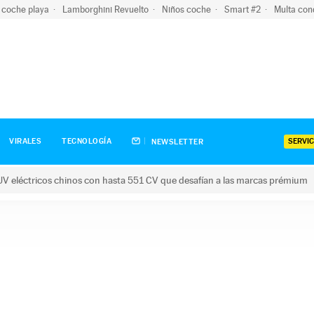
 coche playa
Lamborghini Revuelto
Niños coche
Smart #2
Multa con
SERVIC
VIRALES
TECNOLOGÍA
NEWSLETTER
V eléctricos chinos con hasta 551 CV que desafían a las marcas prémium
tricos chinos con hasta 551 CV que desafían a las marcas prém