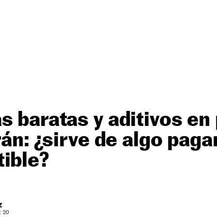
s baratas y aditivos en
Irán: ¿sirve de algo pag
ible?
Z
: 20