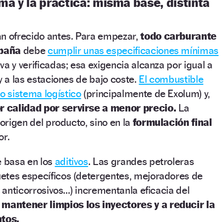
ma y la práctica: misma base, distinta
an ofrecido antes. Para empezar,
todo carburante
spaña
debe
cumplir unas especificaciones mínimas
a y verificadas; esa exigencia alcanza por igual a
y a las estaciones de bajo coste.
El combustible
 sistema logístico
(principalmente de Exolum) y,
r calidad por servirse a menor precio.
La
 origen del producto, sino en la
formulación final
or.
e basa en los
aditivos
. Las grandes petroleras
etes específicos (detergentes, mejoradores de
, anticorrosivos…) incrementanla eficacia del
a
mantener limpios los inyectores y a reducir la
tos.