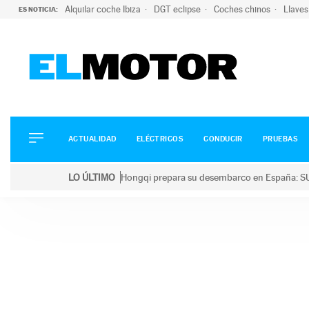
Alquilar coche Ibiza
DGT eclipse
Coches chinos
Llaves
ES NOTICIA:
ACTUALIDAD
ELÉCTRICOS
CONDUCIR
ACTUALIDAD
ELÉCTRICOS
CONDUCIR
PRUEBAS
PRUEBAS
Saltar
VIRALES
LO ÚLTIMO
Hongqi prepara su desembarco en España: SU
al
PODCAST
LO ÚLTIMO
Hongqi prepara su desembarco en España: SUV eléc
contenido
MOTOS
TECNOLOGÍA
SUPERCOCHES
MOTORTV
PREMIOS
SERVICIOS