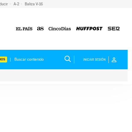
ducir
A-2
Baliza V-16
IOS
INICIAR SESIÓN
ium