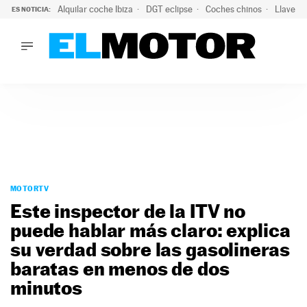
Alquilar coche Ibiza
DGT eclipse
Coches chinos
Llaves 
ES NOTICIA:
LO ÚLTIMO
Hongqi prepara su desembarco en España: SUV eléctricos c
LO ÚLTIMO
Hongqi prepara su desembarco en España: SUV eléctricos c
ACTUALIDAD
ELÉCTRICOS
CONDUCIR
PRUEBAS
Saltar
VIRALES
al
MOTORTV
PODCAST
contenido
Este inspector de la ITV no
MOTOS
puede hablar más claro: explica
TECNOLOGÍA
su verdad sobre las gasolineras
SUPERCOCHES
MOTORTV
baratas en menos de dos
PREMIOS
minutos
SERVICIOS