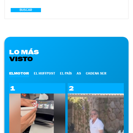
BUSCAR
LO MÁS
VISTO
ELMOTOR
EL HUFFPOST
EL PAÍS
AS
CADENA SER
1
2