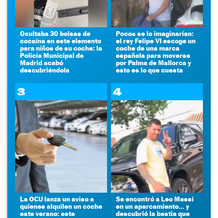
Ocultaba 30 bolsas de
Pocos se lo imaginarían:
cocaína en este elemento
el rey Felipe VI escoge un
para niños de su coche: la
coche de una marca
Policía Municipal de
española para moverse
Madrid acabó
por Palma de Mallorca y
descubriéndola
esto es lo que cuesta
3
4
La OCU lanza un aviso a
Se encontró a Leo Messi
quienes alquilen un coche
en un aparcamiento... y
este verano: este
descubrió la bestia que