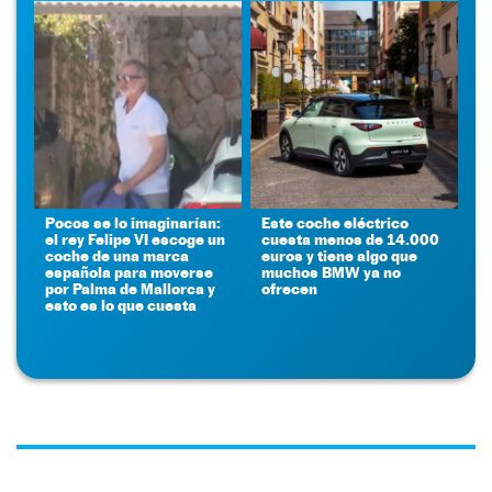
Pocos se lo imaginarían:
Este coche eléctrico
el rey Felipe VI escoge un
cuesta menos de 14.000
coche de una marca
euros y tiene algo que
española para moverse
muchos BMW ya no
por Palma de Mallorca y
ofrecen
esto es lo que cuesta