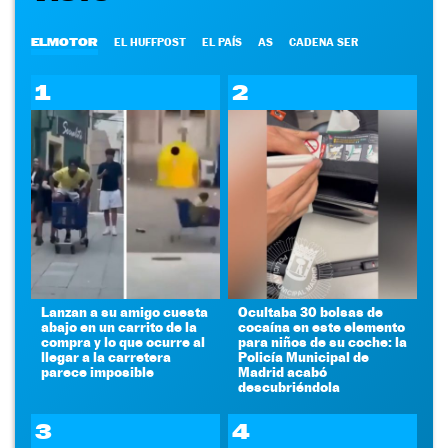
ELMOTOR
EL HUFFPOST
EL PAÍS
AS
CADENA SER
1
2
Lanzan a su amigo cuesta
Ocultaba 30 bolsas de
abajo en un carrito de la
cocaína en este elemento
compra y lo que ocurre al
para niños de su coche: la
llegar a la carretera
Policía Municipal de
parece imposible
Madrid acabó
descubriéndola
3
4