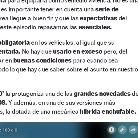
eta
para equiparla como vehículo vivienda. No es un
e es importante tener en cuenta una
serie de
rea llegue a buen fin y que las
expectativas
del
 este episodio repasamos las
esenciales.
obligatoria
en los vehículos, al igual que su
entada.
No hay que
usarlo en exceso
pero, del
ar en
buenas condiciones
para cuando sea
odo lo que hay que saber sobre el asunto en nuestro
0’
la protagoniza una de las
grandes novedades
d
08.
Y además, en una de sus versiones más
es, la dotada de una mecánica
híbrida enchufable.