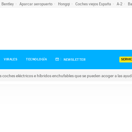
Bentley
Aparcar aeropuerto
Hongqi
Coches viejos España
A-2
Ba
SERVIC
VIRALES
TECNOLOGÍA
NEWSLETTER
s coches eléctricos e híbridos enchufables que se pueden acoger a las ayu
hes eléctricos e híbridos enchufables que se pueden acoger a la