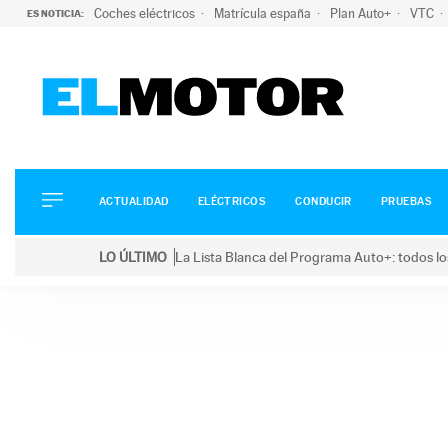
Coches eléctricos
Matrícula españa
Plan Auto+
VTC
ES NOTICIA:
ACTUALIDAD
ELÉCTRICOS
CONDUCIR
ACTUALIDAD
ELÉCTRICOS
CONDUCIR
PRUEBAS
PRUEBAS
Saltar
VIRALES
LO ÚLTIMO
La Lista Blanca del Programa Auto+: todos lo
al
PODCAST
LO ÚLTIMO
La Lista Blanca del Programa Auto+: todos los coc
contenido
MOTOS
TECNOLOGÍA
SUPERCOCHES
MOTORTV
PREMIOS
SERVICIOS