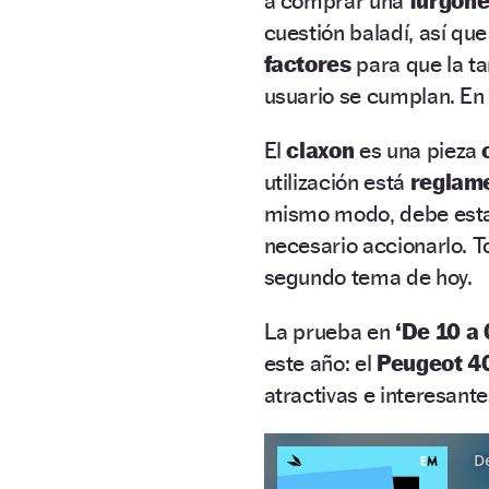
a comprar una
furgon
cuestión baladí, así qu
factores
para que la ta
usuario se cumplan. En
El
claxon
es una pieza
utilización está
reglam
mismo modo, debe est
necesario accionarlo. T
segundo tema de hoy.
La prueba en
‘De 10 a 
este año: el
Peugeot 4
atractivas e interesant