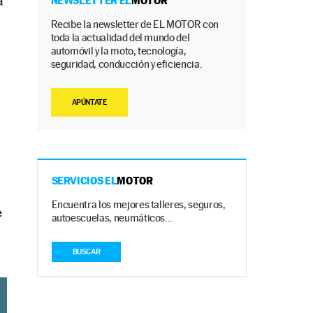
a
NEWSLETTER EL
MOTOR
Recibe la newsletter de EL MOTOR con
toda la actualidad del mundo del
automóvil y la moto, tecnología,
seguridad, conducción y eficiencia.
APÚNTATE
SERVICIOS EL
MOTOR
Encuentra los mejores talleres, seguros,
e
autoescuelas, neumáticos…
BUSCAR