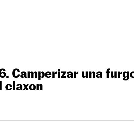
6. Camperizar una furg
l claxon