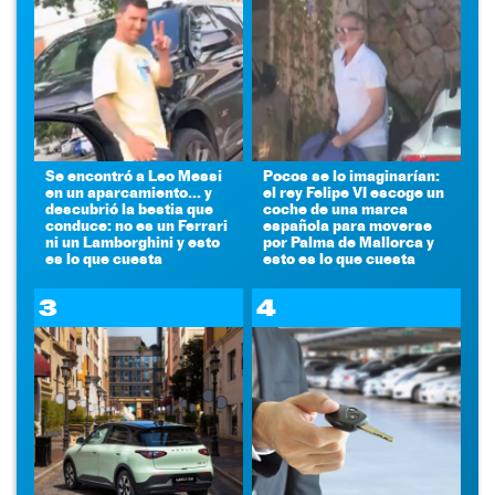
Se encontró a Leo Messi
Pocos se lo imaginarían:
en un aparcamiento... y
el rey Felipe VI escoge un
descubrió la bestia que
coche de una marca
conduce: no es un Ferrari
española para moverse
ni un Lamborghini y esto
por Palma de Mallorca y
es lo que cuesta
esto es lo que cuesta
3
4