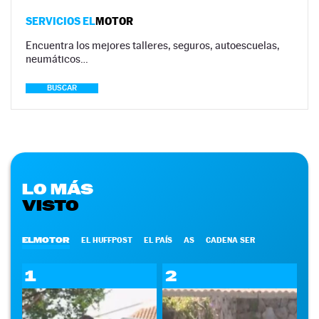
SERVICIOS EL
MOTOR
Encuentra los mejores talleres, seguros, autoescuelas,
neumáticos…
BUSCAR
LO MÁS
VISTO
ELMOTOR
EL HUFFPOST
EL PAÍS
AS
CADENA SER
1
2