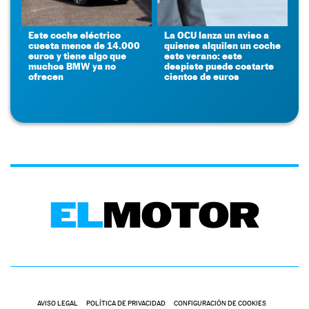
Este coche eléctrico
La OCU lanza un aviso a
cuesta menos de 14.000
quienes alquilen un coche
euros y tiene algo que
este verano: este
muchos BMW ya no
despiste puede costarte
ofrecen
cientos de euros
AVISO LEGAL
POLÍTICA DE PRIVACIDAD
CONFIGURACIÓN DE COOKIES