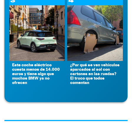
3
4
Este coche eléctrico
¿Por qué se ven vehículos
cuesta menos de 14.000
aparcados al sol con
euros y tiene algo que
cartones en las ruedas?
muchos BMW ya no
El truco que todos
ofrecen
comentan