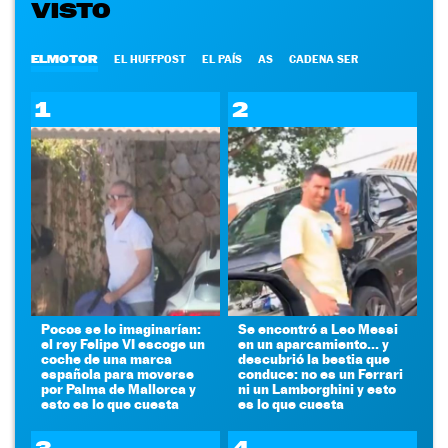
VISTO
ELMOTOR
EL HUFFPOST
EL PAÍS
AS
CADENA SER
1
2
Pocos se lo imaginarían:
Se encontró a Leo Messi
el rey Felipe VI escoge un
en un aparcamiento... y
coche de una marca
descubrió la bestia que
española para moverse
conduce: no es un Ferrari
por Palma de Mallorca y
ni un Lamborghini y esto
esto es lo que cuesta
es lo que cuesta