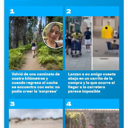
1
2
Volvió de una caminata de
Lanzan a su amigo cuesta
cuatro kilómetros y
abajo en un carrito de la
cuando regresa al coche
compra y lo que ocurre al
se encuentra con esto: no
llegar a la carretera
podía creer la 'sorpresa'
parece imposible
3
4