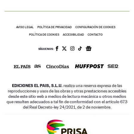
AVISO LEGAL
POLÍTICA DE PRIVACIDAD
CONFIGURACIÓN DE COOKIES
POLÍTICA DE COOKIES
ACCESIBILIDAD
CONTACTO
SÍGUENOS:
EDICIONES EL PAIS, S.L.U.
realiza una reserva expresa de las
reproducciones y usos de las obras y otras prestaciones accesibles
desde este sitio web a medios de lectura mecánica u otros medios
que resulten adecuados a tal fin de conformidad con el artículo 67.3
del Real Decreto-ley 24/2021, de 2 de noviembre.