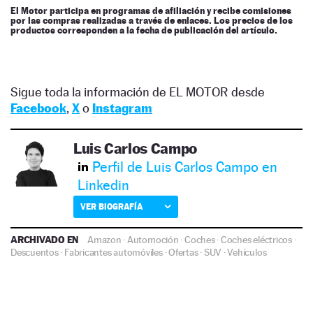
El Motor participa en programas de afiliación y recibe comisiones
por las compras realizadas a través de enlaces. Los precios de los
productos corresponden a la fecha de publicación del artículo.
Sigue toda la información de EL MOTOR desde
Facebook
,
X
o
Instagram
Luis Carlos Campo
Perfil de Luis Carlos Campo en
Linkedin
VER BIOGRAFÍA
ARCHIVADO EN
Amazon
·
Automoción
·
Coches
·
Coches eléctricos
·
Descuentos
·
Fabricantes automóviles
·
Ofertas
·
SUV
·
Vehículos