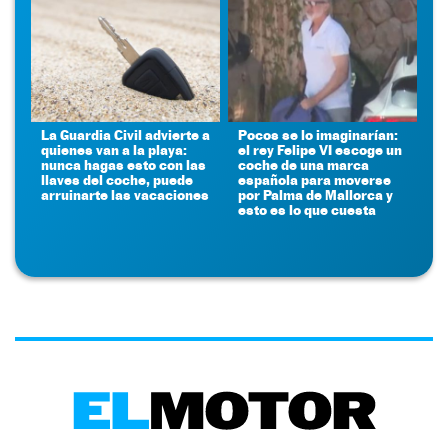
La Guardia Civil advierte a
Pocos se lo imaginarían:
quienes van a la playa:
el rey Felipe VI escoge un
nunca hagas esto con las
coche de una marca
llaves del coche, puede
española para moverse
arruinarte las vacaciones
por Palma de Mallorca y
esto es lo que cuesta