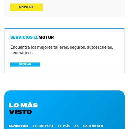
APÚNTATE
SERVICIOS EL
MOTOR
Encuentra los mejores talleres, seguros, autoescuelas,
neumáticos…
BUSCAR
LO MÁS
VISTO
ELMOTOR
EL HUFFPOST
EL PAÍS
AS
CADENA SER