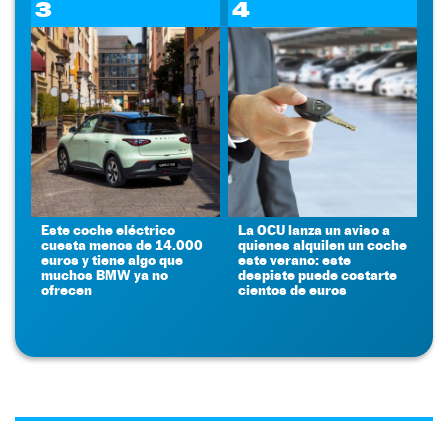
3
4
Este coche eléctrico
La OCU lanza un aviso a
cuesta menos de 14.000
quienes alquilen un coche
euros y tiene algo que
este verano: este
muchos BMW ya no
despiste puede costarte
ofrecen
cientos de euros