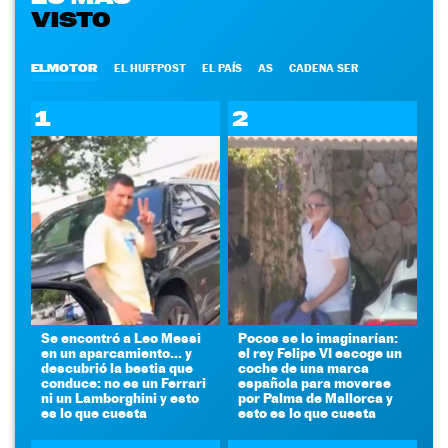
VISTO
ELMOTOR
EL HUFFPOST
EL PAÍS
AS
CADENA SER
1
2
Se encontró a Leo Messi
Pocos se lo imaginarían:
en un aparcamiento... y
el rey Felipe VI escoge un
descubrió la bestia que
coche de una marca
conduce: no es un Ferrari
española para moverse
ni un Lamborghini y esto
por Palma de Mallorca y
es lo que cuesta
esto es lo que cuesta