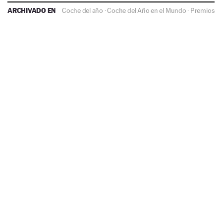
ARCHIVADO EN
Coche del año
·
Coche del Año en el Mundo
·
Premios