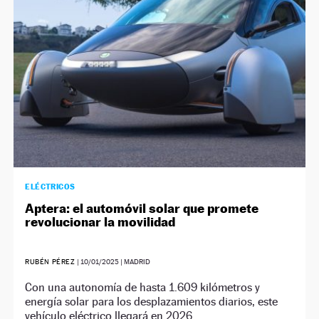
NEWSLETTER
SÍGUENOS
ELÉCTRICOS
Aptera: el automóvil solar que promete
revolucionar la movilidad
RUBÉN PÉREZ
|
10/01/2025
| MADRID
Con una autonomía de hasta 1.609 kilómetros y
energía solar para los desplazamientos diarios, este
vehículo eléctrico llegará en 2026.