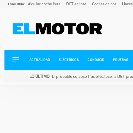
Alquilar coche Ibiza
DGT eclipse
Coches chinos
Llaves
ES NOTICIA:
ACTUALIDAD
ELÉCTRICOS
CONDUCIR
ACTUALIDAD
ELÉCTRICOS
CONDUCIR
PRUEBAS
PRUEBAS
Saltar
VIRALES
LO ÚLTIMO
El probable colapso tras el eclipse: la DGT p
al
PODCAST
LO ÚLTIMO
El probable colapso tras el eclipse: la DGT prevé u
contenido
MOTOS
TECNOLOGÍA
SUPERCOCHES
MOTORTV
PREMIOS
SERVICIOS