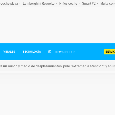
 coche playa
Lamborghini Revuelto
Niños coche
Smart #2
Multa con
SERVIC
VIRALES
TECNOLOGÍA
NEWSLETTER
revé un millón y medio de desplazamientos, pide “extremar la atención” y anu
n millón y medio de desplazamientos, pide “extremar la atención”