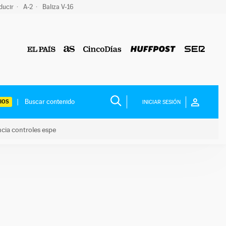
ducir
A-2
Baliza V-16
IOS
INICIAR SESIÓN
ncia controles espe
 y anuncia controles espe