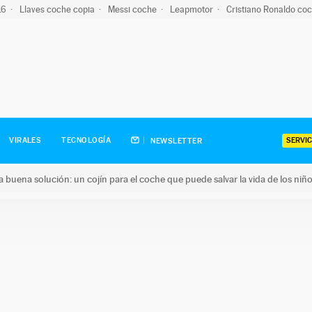
-16
Llaves coche copia
Messi coche
Leapmotor
Cristiano Ronaldo co
SERVIC
VIRALES
TECNOLOGÍA
NEWSLETTER
una buena solución: un cojín para el coche que puede salvar la vida de los niñ
ena solución: un cojín para el coche que puede salvar la vida de 