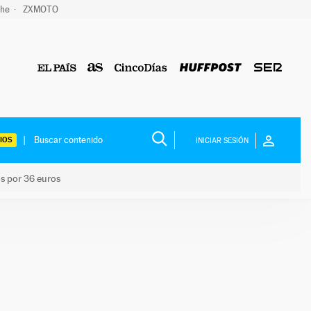
che
ZXMOTO
IOS
INICIAR SESIÓN
os por 36 euros
los niños por 36 euros