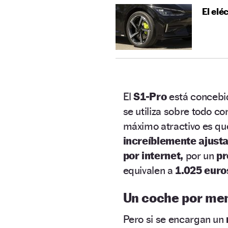
El elé
El
S1-Pro
está concebi
se utiliza sobre todo 
máximo atractivo es que 
increíblemente ajust
por internet,
por un
pr
equivalen a
1.025 euro
Un coche por men
Pero si se encargan un