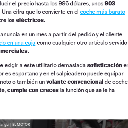
ducir el precio hasta los 996 dólares, unos
903
 Una cifra que lo convierte en el
coche más barato
tre los
eléctricos.
anuncia en un mes a partir del pedido y el cliente
o en una caja
como cualquier otro artículo servido
merciales.
e exigir a este utilitario demasiada
sofisticación
e
or es espartano y en el salpicadero puede equipar
e moto o también un
volante convencional
de coche
te,
cumple con creces
la función que se le ha
hangLi | EL MOTOR