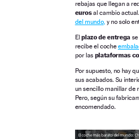
rebajas que llegan a re
euros
al cambio actual.
del mundo,
y no solo en
El
plazo de entrega
se 
recibe el coche
embalad
por las
plataformas co
Por supuesto, no hay qu
sus acabados. Su interi
un sencillo manillar d
Pero, según su fabrican
encomendado.
El coche más barato del mundo: C