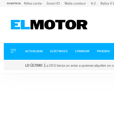
Niños coche
Smart #2
Multa conducir
A-2
Baliza V
ES NOTICIA:
ACTUALIDAD
ELÉCTRICOS
CONDUCIR
ACTUALIDAD
ELÉCTRICOS
CONDUCIR
PRUEBAS
PRUEBAS
Saltar
VIRALES
LO ÚLTIMO
La OCU lanza un aviso a quienes alquilen un c
al
PODCAST
LO ÚLTIMO
La OCU lanza un aviso a quienes alquilen un coche 
contenido
MOTOS
TECNOLOGÍA
SUPERCOCHES
MOTORTV
PREMIOS
SERVICIOS