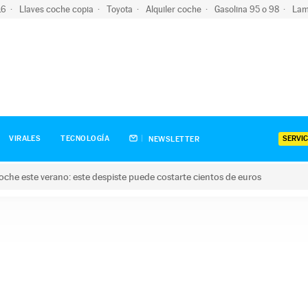
-16
Llaves coche copia
Toyota
Alquiler coche
Gasolina 95 o 98
Lam
SERVIC
VIRALES
TECNOLOGÍA
NEWSLETTER
oche este verano: este despiste puede costarte cientos de euros
este verano: este despiste puede costarte cientos de euros