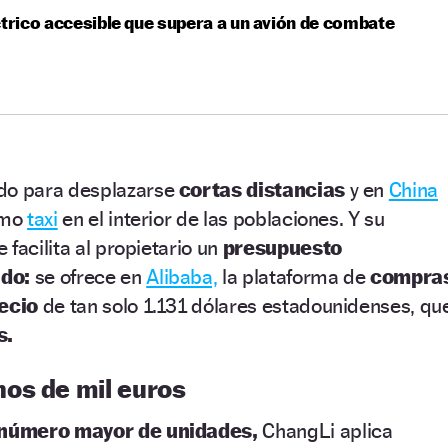
ctrico accesible que supera a un avión de combate
do para desplazarse
cortas distancias
y en
China
como
taxi
en el interior de las poblaciones. Y su
facilita al propietario un
presupuesto
ado:
se ofrece en
Alibaba,
la plataforma de
compra
ecio
de tan solo 1.131 dólares estadounidenses, qu
s.
os de mil euros
número mayor de unidades,
ChangLi aplica