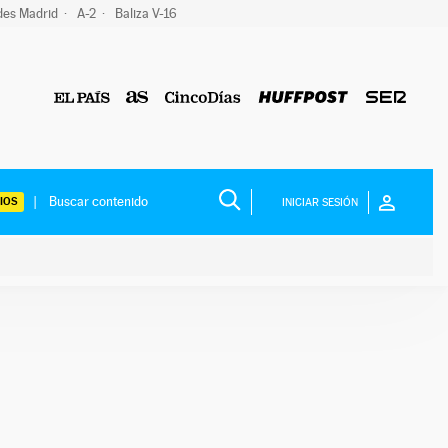
des Madrid
A-2
Baliza V-16
IOS
INICIAR SESIÓN