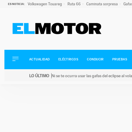
Volkswagen Touareg
Ruta 66
Caminata sorpresa
Gafa
ES NOTICIA:
ACTUALIDAD
ELÉCTRICOS
CONDUCIR
ACTUALIDAD
ELÉCTRICOS
CONDUCIR
PRUEBAS
PRUEBAS
Saltar
VIRALES
LO ÚLTIMO
Ni se te ocurra usar las gafas del eclipse al v
al
PODCAST
LO ÚLTIMO
Ni se te ocurra usar las gafas del eclipse al volant
contenido
MOTOS
TECNOLOGÍA
SUPERCOCHES
MOTORTV
PREMIOS
SERVICIOS