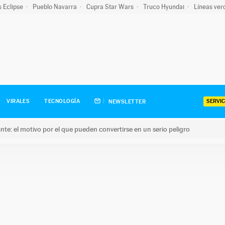
s Eclipse
Pueblo Navarra
Cupra Star Wars
Truco Hyundai
Líneas ver
SERVIC
VIRALES
TECNOLOGÍA
NEWSLETTER
olante: el motivo por el que pueden convertirse en un serio peligro
e: el motivo por el que pueden convertirse en un serio peligro