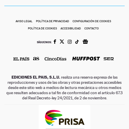
AVISO LEGAL
POLÍTICA DE PRIVACIDAD
CONFIGURACIÓN DE COOKIES
POLÍTICA DE COOKIES
ACCESIBILIDAD
CONTACTO
SÍGUENOS:
EDICIONES EL PAIS, S.L.U.
realiza una reserva expresa de las
reproducciones y usos de las obras y otras prestaciones accesibles
desde este sitio web a medios de lectura mecánica u otros medios
que resulten adecuados a tal fin de conformidad con el artículo 67.3
del Real Decreto-ley 24/2021, de 2 de noviembre.