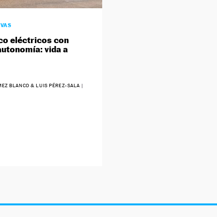
IVAS
co eléctricos con
utonomía: vida a
EZ BLANCO & LUIS PÉREZ-SALA
|