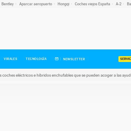
Bentley
Aparcar aeropuerto
Hongqi
Coches viejos España
A-2
Ba
SERVIC
VIRALES
TECNOLOGÍA
NEWSLETTER
s coches eléctricos e híbridos enchufables que se pueden acoger a las ayu
hes eléctricos e híbridos enchufables que se pueden acoger a la