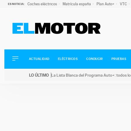
Coches eléctricos
Matrícula españa
Plan Auto+
VTC
ES NOTICIA:
ACTUALIDAD
ELÉCTRICOS
CONDUCIR
ACTUALIDAD
ELÉCTRICOS
CONDUCIR
PRUEBAS
PRUEBAS
Saltar
VIRALES
LO ÚLTIMO
La Lista Blanca del Programa Auto+: todos lo
al
PODCAST
LO ÚLTIMO
La Lista Blanca del Programa Auto+: todos los coc
contenido
MOTOS
TECNOLOGÍA
SUPERCOCHES
MOTORTV
PREMIOS
SERVICIOS