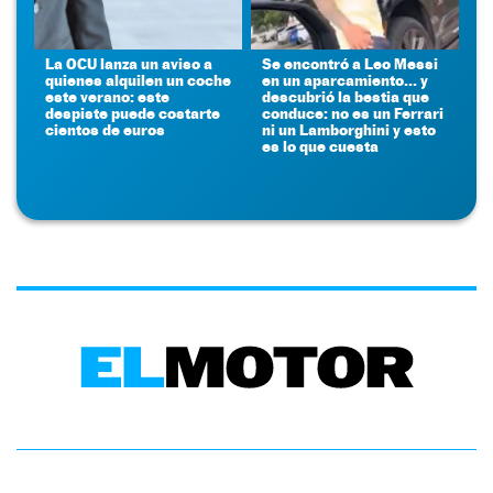
La OCU lanza un aviso a
Se encontró a Leo Messi
quienes alquilen un coche
en un aparcamiento... y
este verano: este
descubrió la bestia que
despiste puede costarte
conduce: no es un Ferrari
cientos de euros
ni un Lamborghini y esto
es lo que cuesta