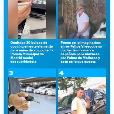
Ocultaba 30 bolsas de
Pocos se lo imaginarían:
cocaína en este elemento
el rey Felipe VI escoge un
para niños de su coche: la
coche de una marca
Policía Municipal de
española para moverse
Madrid acabó
por Palma de Mallorca y
descubriéndola
esto es lo que cuesta
3
4