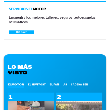
SERVICIOS EL
MOTOR
Encuentra los mejores talleres, seguros, autoescuelas,
neumáticos…
BUSCAR
LO MÁS
VISTO
ELMOTOR
EL HUFFPOST
EL PAÍS
AS
CADENA SER
1
2