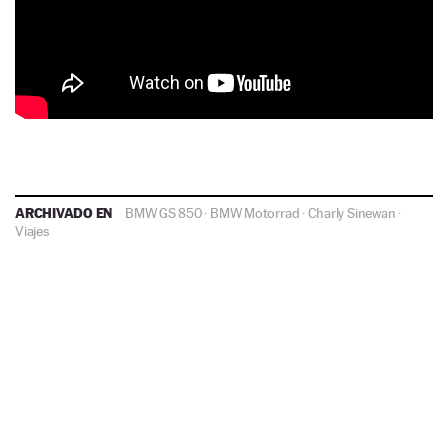
ARCHIVADO EN
BMW GS 850
·
BMW Motorrad
·
Charly Sinewan
·
Viajes