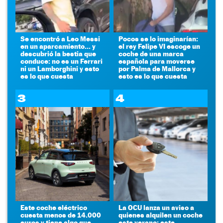
Se encontró a Leo Messi
Pocos se lo imaginarían:
en un aparcamiento... y
el rey Felipe VI escoge un
descubrió la bestia que
coche de una marca
conduce: no es un Ferrari
española para moverse
ni un Lamborghini y esto
por Palma de Mallorca y
es lo que cuesta
esto es lo que cuesta
3
4
Este coche eléctrico
La OCU lanza un aviso a
cuesta menos de 14.000
quienes alquilen un coche
euros y tiene algo que
este verano: este