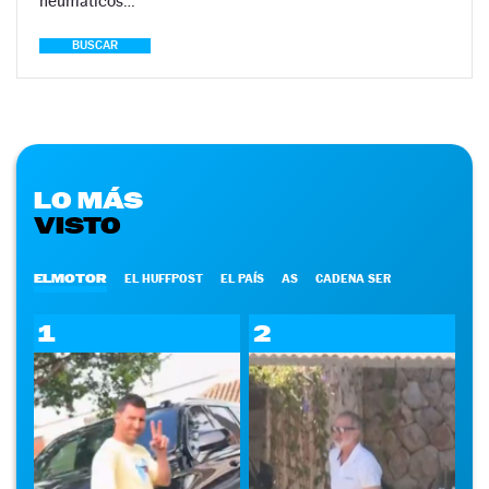
neumáticos…
BUSCAR
LO MÁS
VISTO
ELMOTOR
EL HUFFPOST
EL PAÍS
AS
CADENA SER
1
2