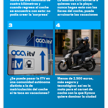
cuatro kilómetros y
quienes van a la playa:
cuando regresa al coche
nunca hagas esto con las
se encuentra con esto: no
llaves del coche, puede
podía creer la 'sorpresa'
arruinarte las vacaciones
3
4
¿Se puede pasar la ITV en
Menos de 2.500 euros,
una comunidad autónoma
más segura y
distinta a la de
tecnológica: así es la
matriculación del coche
moto para el carnet de
si te toca en vacaciones?
coche con la que Kymco
quiere dominar la ciudad