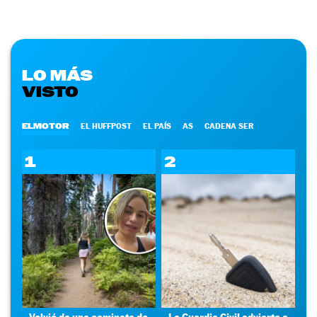
LO MÁS
VISTO
ELMOTOR
EL HUFFPOST
EL PAÍS
AS
CADENA SER
1
2
Volvió de una caminata de
La Guardia Civil advierte a