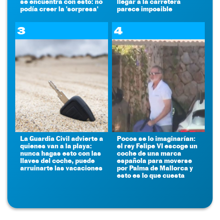
se encuentra con esto: no
llegar a la carretera
podía creer la 'sorpresa'
parece imposible
3
4
La Guardia Civil advierte a
Pocos se lo imaginarían:
quienes van a la playa:
el rey Felipe VI escoge un
nunca hagas esto con las
coche de una marca
llaves del coche, puede
española para moverse
arruinarte las vacaciones
por Palma de Mallorca y
esto es lo que cuesta