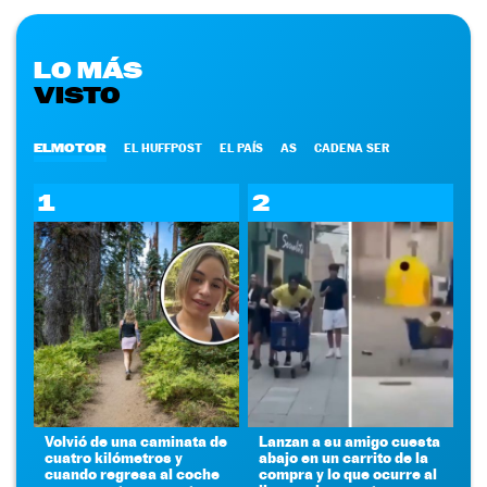
LO MÁS
VISTO
ELMOTOR
EL HUFFPOST
EL PAÍS
AS
CADENA SER
1
2
Volvió de una caminata de
Lanzan a su amigo cuesta
cuatro kilómetros y
abajo en un carrito de la
cuando regresa al coche
compra y lo que ocurre al