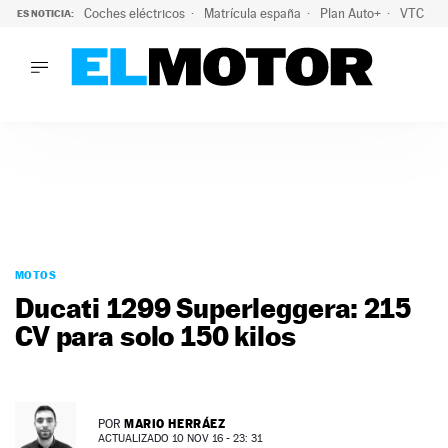
Coches eléctricos
Matrícula españa
Plan Auto+
VTC
ES NOTICIA:
LO ÚLTIMO
La Lista Blanca del Programa Auto+: todos los coches eléct
LO ÚLTIMO
La Lista Blanca del Programa Auto+: todos los coches eléctr
ACTUALIDAD
ELÉCTRICOS
CONDUCIR
PRUEBAS
Saltar
VIRALES
al
MOTOS
PODCAST
contenido
Ducati 1299 Superleggera: 215
MOTOS
CV para solo 150 kilos
TECNOLOGÍA
SUPERCOCHES
MOTORTV
PREMIOS
MARIO HERRÁEZ
POR
SERVICIOS
ACTUALIZADO 10 NOV 16 - 23: 31