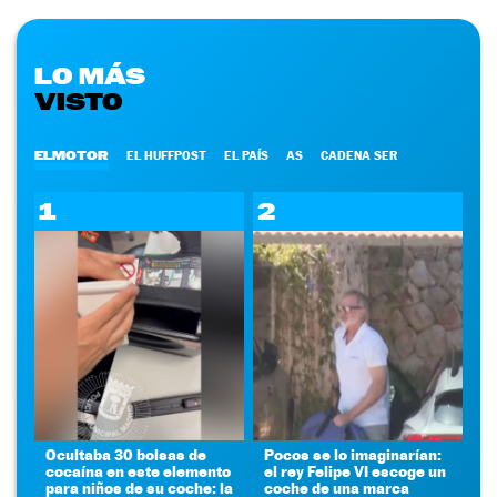
LO MÁS
VISTO
ELMOTOR
EL HUFFPOST
EL PAÍS
AS
CADENA SER
1
2
Ocultaba 30 bolsas de
Pocos se lo imaginarían:
cocaína en este elemento
el rey Felipe VI escoge un
para niños de su coche: la
coche de una marca