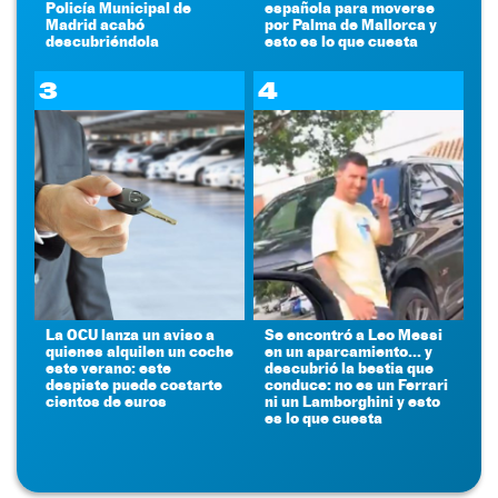
Policía Municipal de
española para moverse
Madrid acabó
por Palma de Mallorca y
descubriéndola
esto es lo que cuesta
3
4
La OCU lanza un aviso a
Se encontró a Leo Messi
quienes alquilen un coche
en un aparcamiento... y
este verano: este
descubrió la bestia que
despiste puede costarte
conduce: no es un Ferrari
cientos de euros
ni un Lamborghini y esto
es lo que cuesta