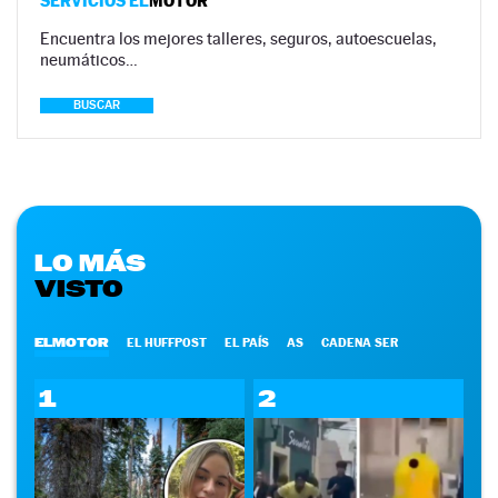
SERVICIOS EL
MOTOR
Encuentra los mejores talleres, seguros, autoescuelas,
neumáticos…
BUSCAR
LO MÁS
VISTO
ELMOTOR
EL HUFFPOST
EL PAÍS
AS
CADENA SER
1
2