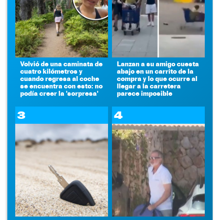
Volvió de una caminata de
Lanzan a su amigo cuesta
cuatro kilómetros y
abajo en un carrito de la
cuando regresa al coche
compra y lo que ocurre al
se encuentra con esto: no
llegar a la carretera
podía creer la 'sorpresa'
parece imposible
3
4