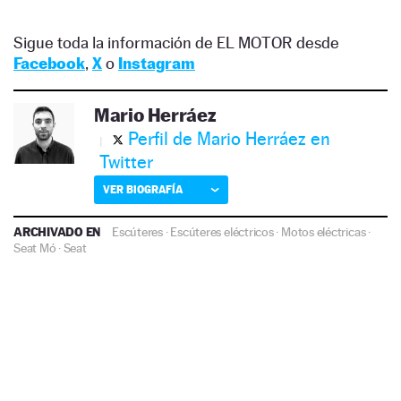
Sigue toda la información de EL MOTOR desde
Facebook
,
X
o
Instagram
Mario Herráez
Perfil de Mario Herráez en
Twitter
VER BIOGRAFÍA
ARCHIVADO EN
Escúteres
·
Escúteres eléctricos
·
Motos eléctricas
·
Seat Mó
·
Seat