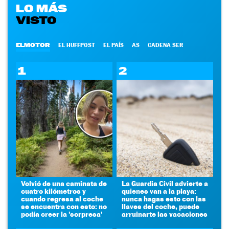
LO MÁS
VISTO
ELMOTOR
EL HUFFPOST
EL PAÍS
AS
CADENA SER
1
2
Volvió de una caminata de
La Guardia Civil advierte a
cuatro kilómetros y
quienes van a la playa:
cuando regresa al coche
nunca hagas esto con las
se encuentra con esto: no
llaves del coche, puede
podía creer la 'sorpresa'
arruinarte las vacaciones