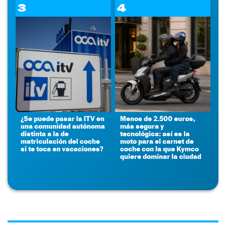
3
4
¿Se puede pasar la ITV en
Menos de 2.500 euros,
una comunidad autónoma
más segura y
distinta a la de
tecnológica: así es la
matriculación del coche
moto para el carnet de
si te toca en vacaciones?
coche con la que Kymco
quiere dominar la ciudad