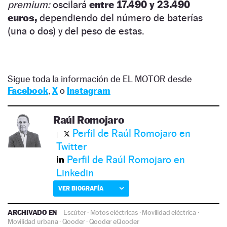
premium:
oscilará
entre 17.490 y 23.490
euros,
dependiendo del número de baterías
(una o dos) y del peso de estas.
Sigue toda la información de EL MOTOR desde
Facebook
,
X
o
Instagram
Raúl Romojaro
Perfil de Raúl Romojaro en
Twitter
Perfil de Raúl Romojaro en
Linkedin
VER BIOGRAFÍA
ARCHIVADO EN
Escúter
·
Motos eléctricas
·
Movilidad eléctrica
·
Movilidad urbana
·
Qooder
·
Qooder eQooder