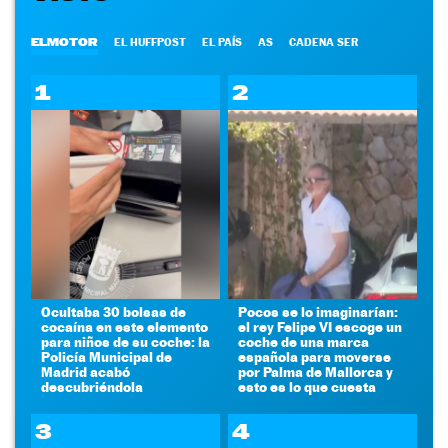
ELMOTOR
EL HUFFPOST
EL PAÍS
AS
CADENA SER
1
2
Ocultaba 30 bolsas de
Pocos se lo imaginarían:
cocaína en este elemento
el rey Felipe VI escoge un
para niños de su coche: la
coche de una marca
Policía Municipal de
española para moverse
Madrid acabó
por Palma de Mallorca y
descubriéndola
esto es lo que cuesta
3
4