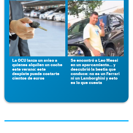
La OCU lanza un aviso a
Se encontró a Leo Messi
quienes alquilen un coche
en un aparcamiento... y
este verano: este
descubrió la bestia que
despiste puede costarte
conduce: no es un Ferrari
cientos de euros
ni un Lamborghini y esto
es lo que cuesta