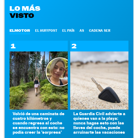
LO MÁS
VISTO
ELMOTOR
EL HUFFPOST
EL PAÍS
AS
CADENA SER
1
2
Volvió de una caminata de
La Guardia Civil advierte a
cuatro kilómetros y
quienes van a la playa:
cuando regresa al coche
nunca hagas esto con las
se encuentra con esto: no
llaves del coche, puede
podía creer la 'sorpresa'
arruinarte las vacaciones