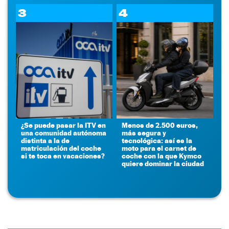
3
4
¿Se puede pasar la ITV en
Menos de 2.500 euros,
una comunidad autónoma
más segura y
distinta a la de
tecnológica: así es la
matriculación del coche
moto para el carnet de
si te toca en vacaciones?
coche con la que Kymco
quiere dominar la ciudad