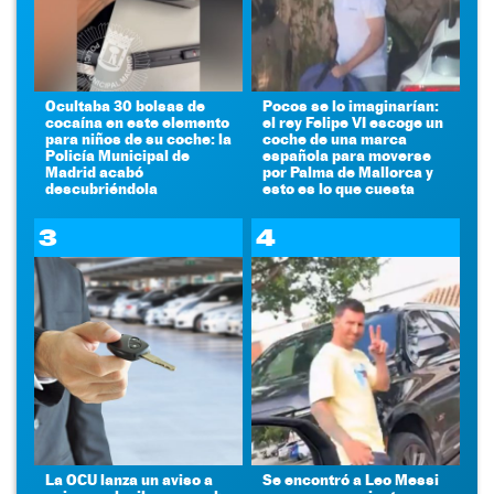
Ocultaba 30 bolsas de
Pocos se lo imaginarían:
cocaína en este elemento
el rey Felipe VI escoge un
para niños de su coche: la
coche de una marca
Policía Municipal de
española para moverse
Madrid acabó
por Palma de Mallorca y
descubriéndola
esto es lo que cuesta
3
4
La OCU lanza un aviso a
Se encontró a Leo Messi