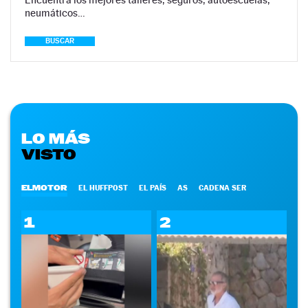
neumáticos…
BUSCAR
LO MÁS
VISTO
ELMOTOR
EL HUFFPOST
EL PAÍS
AS
CADENA SER
1
2