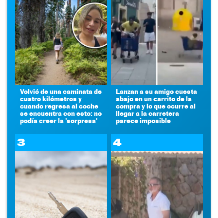
Volvió de una caminata de
Lanzan a su amigo cuesta
cuatro kilómetros y
abajo en un carrito de la
cuando regresa al coche
compra y lo que ocurre al
se encuentra con esto: no
llegar a la carretera
podía creer la 'sorpresa'
parece imposible
3
4