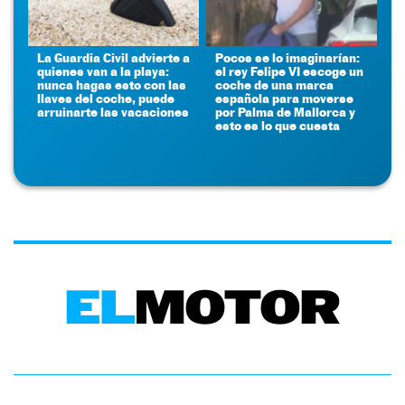
La Guardia Civil advierte a
Pocos se lo imaginarían:
quienes van a la playa:
el rey Felipe VI escoge un
nunca hagas esto con las
coche de una marca
llaves del coche, puede
española para moverse
arruinarte las vacaciones
por Palma de Mallorca y
esto es lo que cuesta