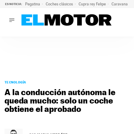
Pegatina
Coches clásicos
Cupra rey Felipe
Caravana lig
ES NOTICIA:
LO ÚLTIMO
¿Conocías esta pegatina de moda?: puede salvar tu coche d
LO ÚLTIMO
¿Conocías esta pegatina de moda?: puede salvar tu coche de
ACTUALIDAD
ELÉCTRICOS
CONDUCIR
PRUEBAS
Saltar
VIRALES
al
TECNOLOGÍA
PODCAST
contenido
A la conducción autónoma le
MOTOS
queda mucho: solo un coche
TECNOLOGÍA
obtiene el aprobado
SUPERCOCHES
MOTORTV
PREMIOS
SERVICIOS