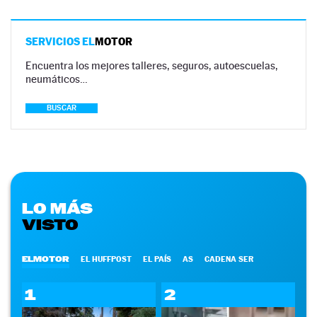
SERVICIOS EL
MOTOR
Encuentra los mejores talleres, seguros, autoescuelas,
neumáticos…
BUSCAR
LO MÁS
VISTO
ELMOTOR
EL HUFFPOST
EL PAÍS
AS
CADENA SER
1
2