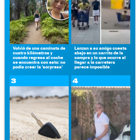
Volvió de una caminata de
Lanzan a su amigo cuesta
cuatro kilómetros y
abajo en un carrito de la
cuando regresa al coche
compra y lo que ocurre al
se encuentra con esto: no
llegar a la carretera
podía creer la 'sorpresa'
parece imposible
3
4