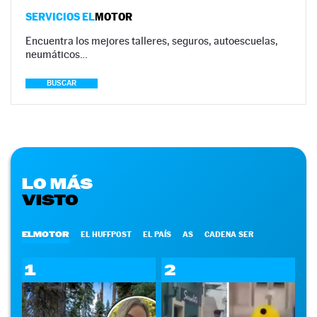
SERVICIOS EL
MOTOR
Encuentra los mejores talleres, seguros, autoescuelas,
neumáticos…
BUSCAR
LO MÁS
VISTO
ELMOTOR
EL HUFFPOST
EL PAÍS
AS
CADENA SER
1
2