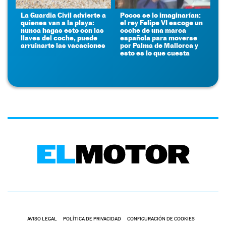
La Guardia Civil advierte a
Pocos se lo imaginarían:
quienes van a la playa:
el rey Felipe VI escoge un
nunca hagas esto con las
coche de una marca
llaves del coche, puede
española para moverse
arruinarte las vacaciones
por Palma de Mallorca y
esto es lo que cuesta
AVISO LEGAL
POLÍTICA DE PRIVACIDAD
CONFIGURACIÓN DE COOKIES