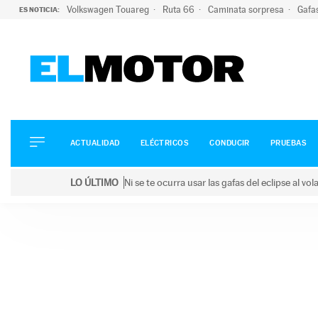
Volkswagen Touareg
Ruta 66
Caminata sorpresa
Gafa
ES NOTICIA:
ACTUALIDAD
ELÉCTRICOS
CONDUCIR
ACTUALIDAD
ELÉCTRICOS
CONDUCIR
PRUEBAS
PRUEBAS
Saltar
VIRALES
LO ÚLTIMO
Ni se te ocurra usar las gafas del eclipse al v
al
PODCAST
LO ÚLTIMO
Ni se te ocurra usar las gafas del eclipse al volant
contenido
MOTOS
TECNOLOGÍA
SUPERCOCHES
MOTORTV
PREMIOS
SERVICIOS