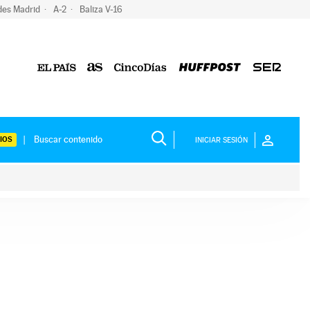
des Madrid
A-2
Baliza V-16
IOS
INICIAR SESIÓN