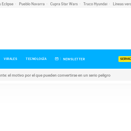
s Eclipse
Pueblo Navarra
Cupra Star Wars
Truco Hyundai
Líneas ver
SERVIC
VIRALES
TECNOLOGÍA
NEWSLETTER
olante: el motivo por el que pueden convertirse en un serio peligro
e: el motivo por el que pueden convertirse en un serio peligro