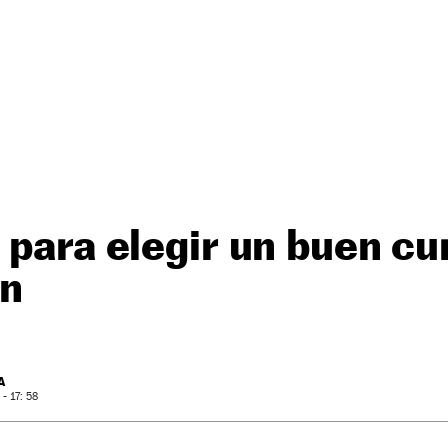
 para elegir un buen cu
n
A
- 17: 58