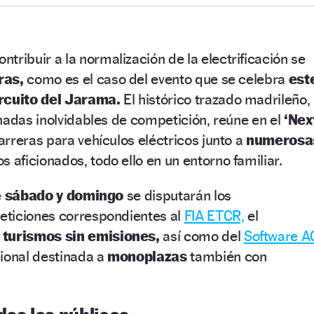
ontribuir a la normalización de la electrificación se
ras,
como es el caso del evento que se celebra
est
ircuito del Jarama.
El histórico trazado madrileño,
nadas inolvidables de competición, reúne en el
‘Nex
rreras para vehículos eléctricos junto a
numerosa
s aficionados, todo ello en un entorno familiar.
e
sábado y domingo
se disputarán los
ticiones correspondientes al
FIA ETCR,
el
a
turismos sin emisiones,
así como del
Software A
cional destinada a
monoplazas
también con