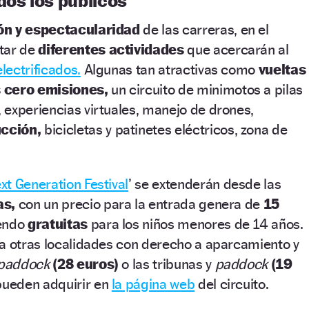
dos los públicos
n y espectacularidad
de las carreras, en el
tar de
diferentes actividades
que acercarán al
lectrificados.
Algunas tan atractivas como
vueltas
 cero emisiones,
un circuito de minimotos a pilas
 experiencias virtuales, manejo de drones,
ucción,
bicicletas y patinetes eléctricos, zona de
xt Generation Festival
’ se extenderán desde las
as,
con un precio para la entrada genera de
15
iendo
gratuitas
para los niños menores de 14 años.
ta otras localidades con derecho a aparcamiento y
paddock
(28 euros)
o las tribunas y
paddock
(19
pueden adquirir en
la página web
del circuito.