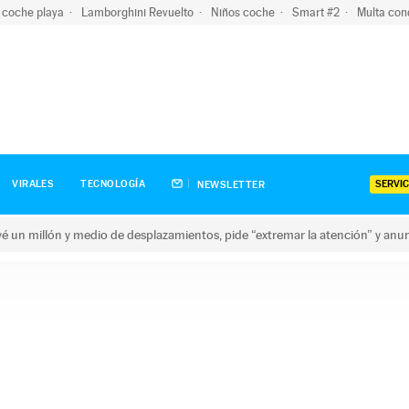
 coche playa
Lamborghini Revuelto
Niños coche
Smart #2
Multa con
SERVIC
VIRALES
TECNOLOGÍA
NEWSLETTER
revé un millón y medio de desplazamientos, pide “extremar la atención” y anu
n millón y medio de desplazamientos, pide “extremar la atención”