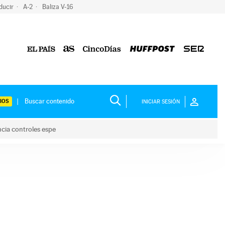
ducir
A-2
Baliza V-16
IOS
INICIAR SESIÓN
ncia controles espe
 y anuncia controles espe