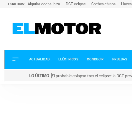
Alquilar coche Ibiza
DGT eclipse
Coches chinos
Llaves
ES NOTICIA:
ACTUALIDAD
ELÉCTRICOS
CONDUCIR
ACTUALIDAD
ELÉCTRICOS
CONDUCIR
PRUEBAS
PRUEBAS
Saltar
VIRALES
LO ÚLTIMO
El probable colapso tras el eclipse: la DGT p
al
PODCAST
LO ÚLTIMO
El probable colapso tras el eclipse: la DGT prevé u
contenido
MOTOS
TECNOLOGÍA
SUPERCOCHES
MOTORTV
PREMIOS
SERVICIOS