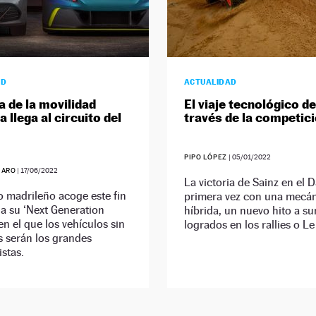
AD
ACTUALIDAD
a de la movilidad
El viaje tecnológico de
a llega al circuito del
través de la competic
PIPO LÓPEZ
|
05/01/2022
JARO
|
17/06/2022
La victoria de Sainz en el 
to madrileño acoge este fin
primera vez con una mecá
a su ‘Next Generation
híbrida, un nuevo hito a su
 en el que los vehículos sin
logrados en los rallies o L
 serán los grandes
stas.