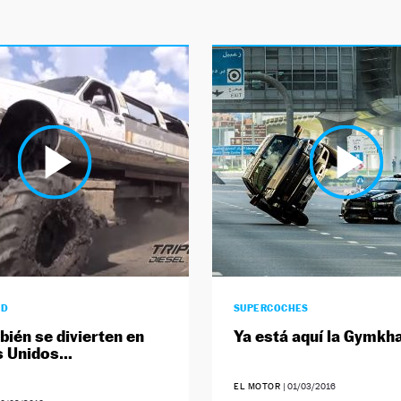
AD
SUPERCOCHES
bién se divierten en
Ya está aquí la Gymkh
s Unidos…
EL MOTOR
|
01/03/2016