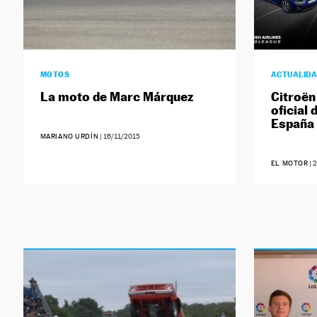
MOTOS
ACTUALID
La moto de Marc Márquez
Citroën
oficial 
España
MARIANO URDÍN
|
16/11/2015
EL MOTOR
|
2