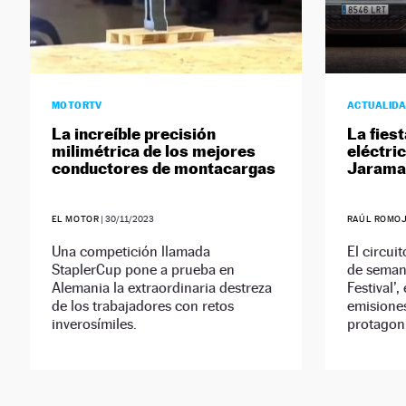
MOTORTV
ACTUALID
La increíble precisión
La fiest
milimétrica de los mejores
eléctric
conductores de montacargas
Jarama
EL MOTOR
|
30/11/2023
RAÚL ROMO
Una competición llamada
El circui
StaplerCup pone a prueba en
de seman
Alemania la extraordinaria destreza
Festival’,
de los trabajadores con retos
emisiones
inverosímiles.
protagoni