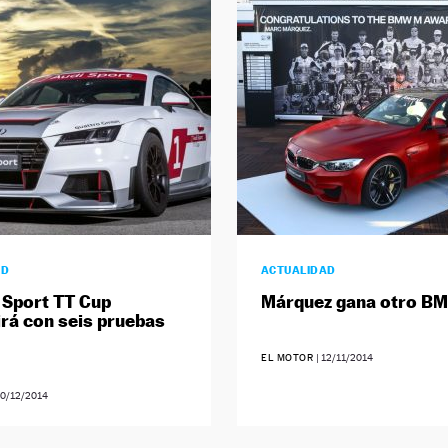
AD
ACTUALIDAD
 Sport TT Cup
Márquez gana otro B
irá con seis pruebas
M
EL MOTOR
|
12/11/2014
0/12/2014