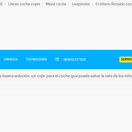
-16
Llaves coche copia
Messi coche
Leapmotor
Cristiano Ronaldo co
SERVIC
VIRALES
TECNOLOGÍA
NEWSLETTER
una buena solución: un cojín para el coche que puede salvar la vida de los niñ
ena solución: un cojín para el coche que puede salvar la vida de 