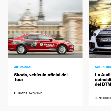
ACTUALIDAD
ACTUALID
Skoda, vehículo oficial del
La Audi
Tour
coincid
del DT
EL MOTOR
|
24/06/2015
EL MOTOR
|
3