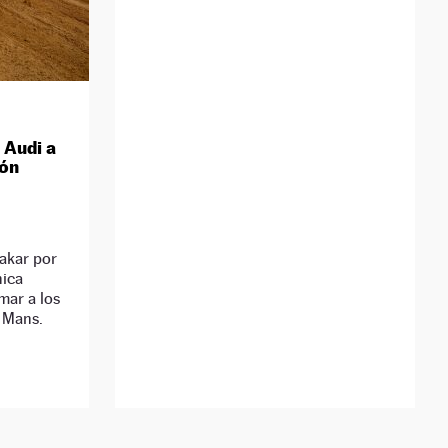
 Audi a
ión
Dakar por
nica
mar a los
e Mans.