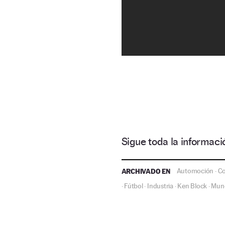
Sigue toda la informa
ARCHIVADO EN
Automoción
Co
·
Fútbol
Industria
Ken Block
Mund
·
·
·
·