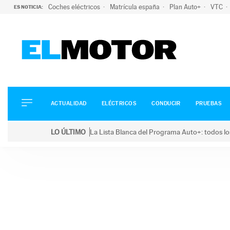
Coches eléctricos
Matrícula españa
Plan Auto+
VTC
ES NOTICIA:
ACTUALIDAD
ELÉCTRICOS
CONDUCIR
ACTUALIDAD
ELÉCTRICOS
CONDUCIR
PRUEBAS
PRUEBAS
Saltar
VIRALES
LO ÚLTIMO
La Lista Blanca del Programa Auto+: todos lo
al
PODCAST
LO ÚLTIMO
La Lista Blanca del Programa Auto+: todos los coc
contenido
MOTOS
TECNOLOGÍA
SUPERCOCHES
MOTORTV
PREMIOS
SERVICIOS