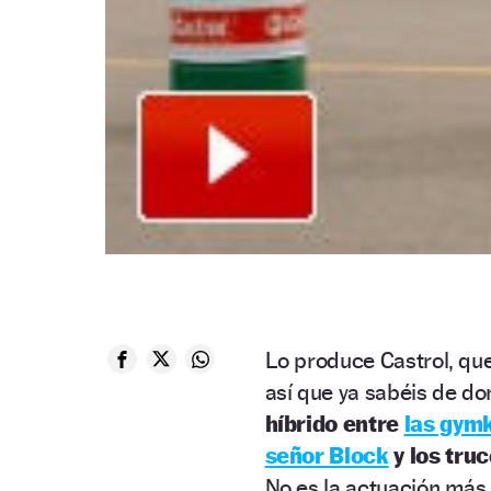
Lo produce Castrol, que
así que ya sabéis de do
híbrido entre
las gymk
señor Block
y los tru
No es la actuación más e