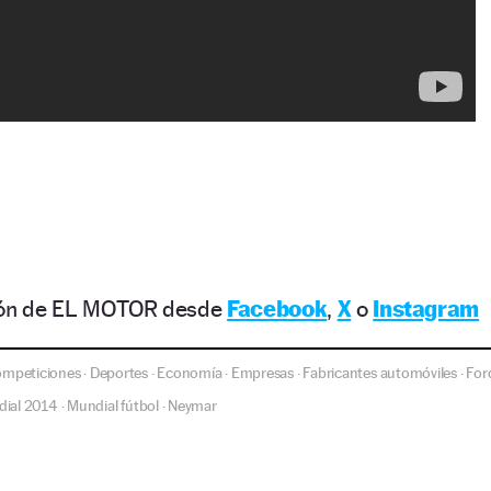
ción de EL MOTOR desde
Facebook
,
X
o
Instagram
mpeticiones
Deportes
Economía
Empresas
Fabricantes automóviles
For
·
·
·
·
·
ial 2014
Mundial fútbol
Neymar
·
·