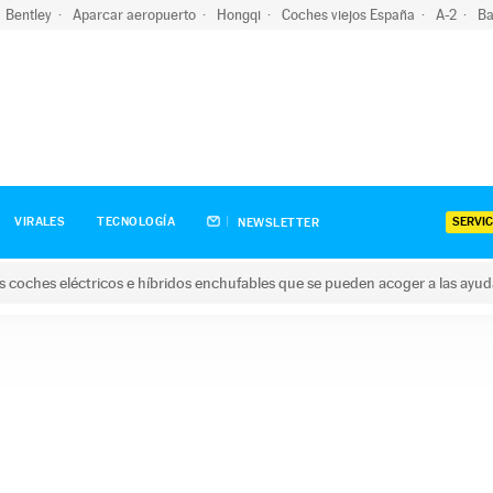
Bentley
Aparcar aeropuerto
Hongqi
Coches viejos España
A-2
Ba
SERVIC
VIRALES
TECNOLOGÍA
NEWSLETTER
s coches eléctricos e híbridos enchufables que se pueden acoger a las ayu
hes eléctricos e híbridos enchufables que se pueden acoger a la