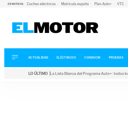
Coches eléctricos
Matrícula españa
Plan Auto+
VTC
ES NOTICIA:
ACTUALIDAD
ELÉCTRICOS
CONDUCIR
ACTUALIDAD
ELÉCTRICOS
CONDUCIR
PRUEBAS
PRUEBAS
Saltar
VIRALES
LO ÚLTIMO
La Lista Blanca del Programa Auto+: todos lo
al
PODCAST
LO ÚLTIMO
La Lista Blanca del Programa Auto+: todos los coc
contenido
MOTOS
TECNOLOGÍA
SUPERCOCHES
MOTORTV
PREMIOS
SERVICIOS