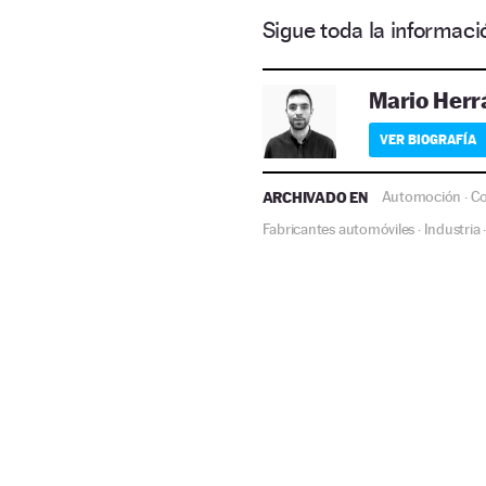
Sigue toda la informa
Mario Herr
VER BIOGRAFÍA
ARCHIVADO EN
Automoción
Co
·
Fabricantes automóviles
Industria
·