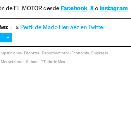
ción de EL MOTOR desde
Facebook
,
X
o
Instagram
áez
Perfil de Mario Herráez en Twitter
mpeticiones
Deportes
Deportes motor
Economía
Empresas
·
·
·
·
·
Motociclismo
Subaru
TT Isla de Man
·
·
·