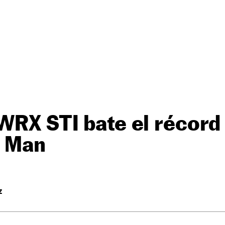
WRX STI bate el récord 
e Man
Z