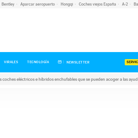
Bentley
Aparcar aeropuerto
Hongqi
Coches viejos España
A-2
Ba
SERVIC
VIRALES
TECNOLOGÍA
NEWSLETTER
s coches eléctricos e híbridos enchufables que se pueden acoger a las ayu
hes eléctricos e híbridos enchufables que se pueden acoger a la