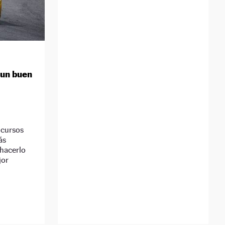
 un buen
 cursos
ás
 hacerlo
jor