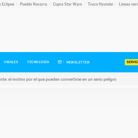
s Eclipse
Pueblo Navarra
Cupra Star Wars
Truco Hyundai
Líneas ver
SERVIC
VIRALES
TECNOLOGÍA
NEWSLETTER
olante: el motivo por el que pueden convertirse en un serio peligro
e: el motivo por el que pueden convertirse en un serio peligro