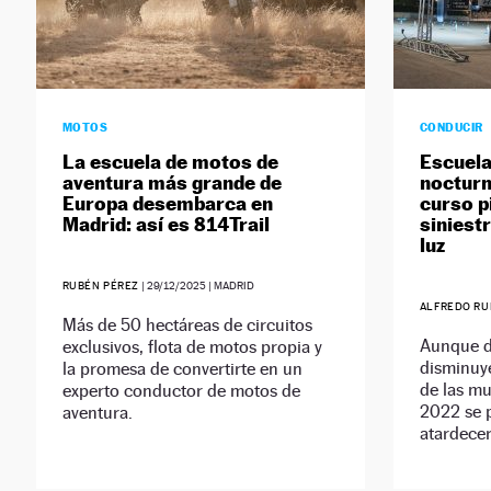
MOTOS
CONDUCIR
La escuela de motos de
Escuela
aventura más grande de
nocturn
Europa desembarca en
curso p
Madrid: así es 814Trail
siniest
luz
RUBÉN PÉREZ
|
29/12/2025
| MADRID
ALFREDO RU
Más de 50 hectáreas de circuitos
Aunque du
exclusivos, flota de motos propia y
disminuy
la promesa de convertirte en un
de las mu
experto conductor de motos de
2022 se p
aventura.
atardecer