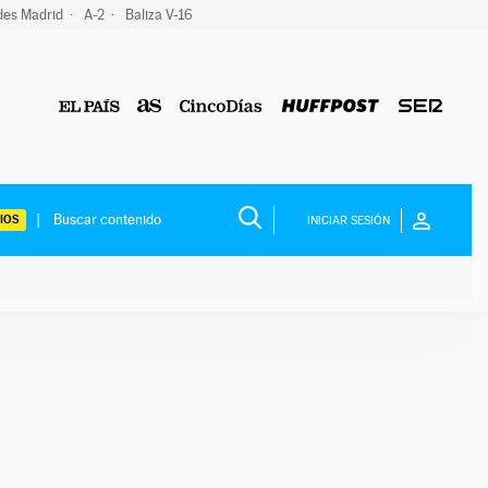
des Madrid
A-2
Baliza V-16
IOS
INICIAR SESIÓN