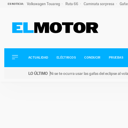
Volkswagen Touareg
Ruta 66
Caminata sorpresa
Gafa
ES NOTICIA:
ACTUALIDAD
ELÉCTRICOS
CONDUCIR
ACTUALIDAD
ELÉCTRICOS
CONDUCIR
PRUEBAS
PRUEBAS
Saltar
VIRALES
LO ÚLTIMO
Ni se te ocurra usar las gafas del eclipse al v
al
PODCAST
LO ÚLTIMO
Ni se te ocurra usar las gafas del eclipse al volant
contenido
MOTOS
TECNOLOGÍA
SUPERCOCHES
MOTORTV
PREMIOS
SERVICIOS