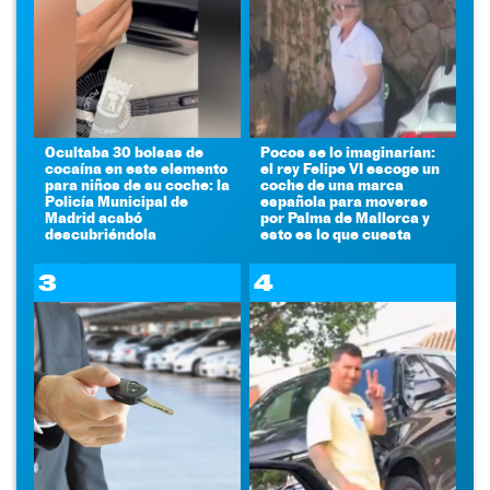
Ocultaba 30 bolsas de
Pocos se lo imaginarían:
cocaína en este elemento
el rey Felipe VI escoge un
para niños de su coche: la
coche de una marca
Policía Municipal de
española para moverse
Madrid acabó
por Palma de Mallorca y
descubriéndola
esto es lo que cuesta
3
4