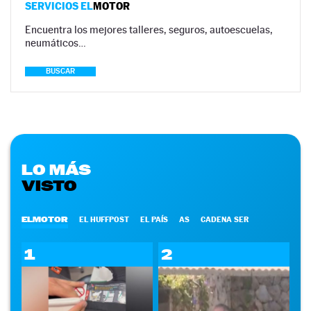
SERVICIOS EL
MOTOR
Encuentra los mejores talleres, seguros, autoescuelas,
neumáticos…
BUSCAR
LO MÁS
VISTO
ELMOTOR
EL HUFFPOST
EL PAÍS
AS
CADENA SER
1
2