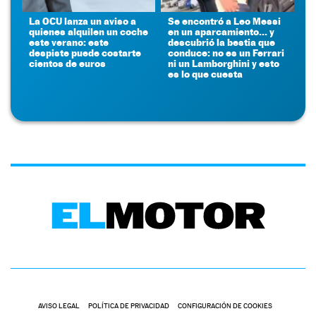
La OCU lanza un aviso a
Se encontró a Leo Messi
quienes alquilen un coche
en un aparcamiento... y
este verano: este
descubrió la bestia que
despiste puede costarte
conduce: no es un Ferrari
cientos de euros
ni un Lamborghini y esto
es lo que cuesta
AVISO LEGAL
POLÍTICA DE PRIVACIDAD
CONFIGURACIÓN DE COOKIES