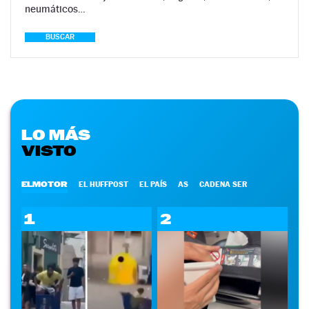
neumáticos…
BUSCAR
LO MÁS
VISTO
ELMOTOR
EL HUFFPOST
EL PAÍS
AS
CADENA SER
1
2