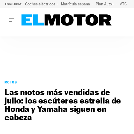
Coches eléctricos
Matrícula españa
Plan Auto+
VTC
ES NOTICIA:
LO ÚLTIMO
La Lista Blanca del Programa Auto+: todos los coches eléct
LO ÚLTIMO
La Lista Blanca del Programa Auto+: todos los coches eléctr
ACTUALIDAD
ELÉCTRICOS
CONDUCIR
PRUEBAS
Saltar
VIRALES
al
MOTOS
PODCAST
contenido
Las motos más vendidas de
MOTOS
julio: los escúteres estrella de
TECNOLOGÍA
Honda y Yamaha siguen en
SUPERCOCHES
MOTORTV
cabeza
PREMIOS
SERVICIOS