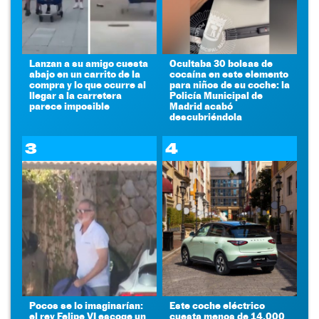
Lanzan a su amigo cuesta
Ocultaba 30 bolsas de
abajo en un carrito de la
cocaína en este elemento
compra y lo que ocurre al
para niños de su coche: la
llegar a la carretera
Policía Municipal de
parece imposible
Madrid acabó
descubriéndola
3
4
Pocos se lo imaginarían:
Este coche eléctrico
el rey Felipe VI escoge un
cuesta menos de 14.000