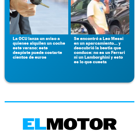
La OCU lanza un aviso a
Se encontró a Leo Messi
quienes alquilen un coche
en un aparcamiento... y
este verano: este
descubrió la bestia que
despiste puede costarte
conduce: no es un Ferrari
cientos de euros
ni un Lamborghini y esto
es lo que cuesta