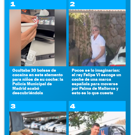
1
2
Ocultaba 30 bolsas de
Pocos se lo imaginarían:
cocaína en este elemento
el rey Felipe VI escoge un
para niños de su coche: la
coche de una marca
Policía Municipal de
española para moverse
Madrid acabó
por Palma de Mallorca y
descubriéndola
esto es lo que cuesta
3
4