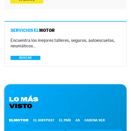
SERVICIOS EL
MOTOR
Encuentra los mejores talleres, seguros, autoescuelas,
neumáticos…
BUSCAR
LO MÁS
VISTO
ELMOTOR
EL HUFFPOST
EL PAÍS
AS
CADENA SER