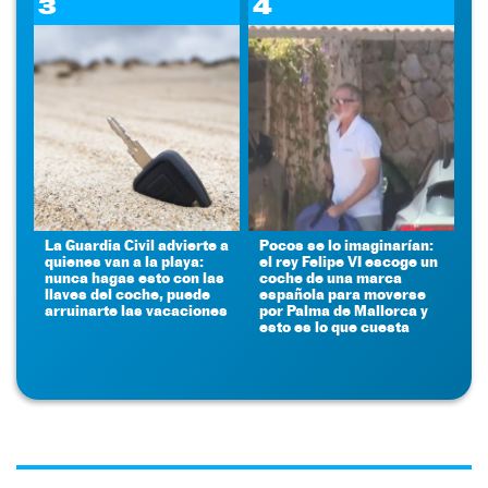
3
4
La Guardia Civil advierte a
Pocos se lo imaginarían:
quienes van a la playa:
el rey Felipe VI escoge un
nunca hagas esto con las
coche de una marca
llaves del coche, puede
española para moverse
arruinarte las vacaciones
por Palma de Mallorca y
esto es lo que cuesta