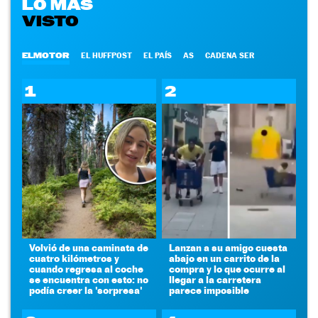
LO MÁS
VISTO
ELMOTOR
EL HUFFPOST
EL PAÍS
AS
CADENA SER
1
2
Volvió de una caminata de
Lanzan a su amigo cuesta
cuatro kilómetros y
abajo en un carrito de la
cuando regresa al coche
compra y lo que ocurre al
se encuentra con esto: no
llegar a la carretera
podía creer la 'sorpresa'
parece imposible