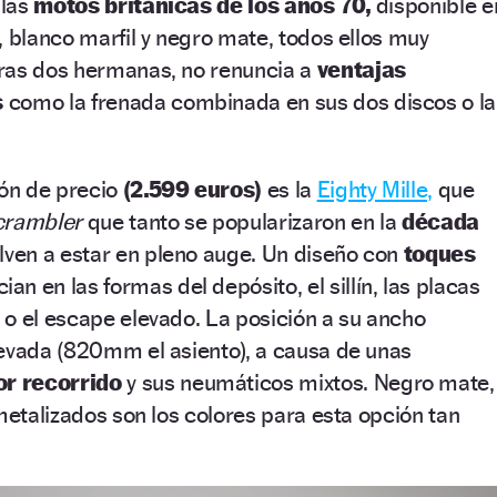
 las
motos británicas de los años 70,
disponible e
, blanco marfil y negro mate, todos ellos muy
ras dos hermanas, no renuncia a
ventajas
s
como la frenada combinada en sus dos discos o la
lón de precio
(2.599 euros)
es la
Eighty Mille,
que
crambler
que tanto se popularizaron en la
década
lven a estar en pleno auge. Un diseño con
toques
an en las formas del depósito, el sillín, las placas
o el escape elevado. La posición a su ancho
levada (820mm el asiento), a causa de unas
r recorrido
y sus neumáticos mixtos. Negro mate,
 metalizados son los colores para esta opción tan