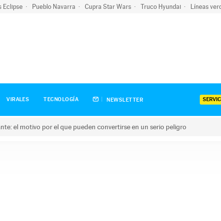
s Eclipse
Pueblo Navarra
Cupra Star Wars
Truco Hyundai
Líneas ver
SERVIC
VIRALES
TECNOLOGÍA
NEWSLETTER
olante: el motivo por el que pueden convertirse en un serio peligro
e: el motivo por el que pueden convertirse en un serio peligro