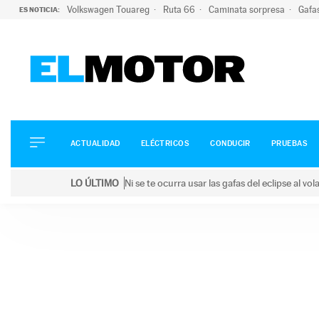
Volkswagen Touareg
Ruta 66
Caminata sorpresa
Gafa
ES NOTICIA:
ACTUALIDAD
ELÉCTRICOS
CONDUCIR
ACTUALIDAD
ELÉCTRICOS
CONDUCIR
PRUEBAS
PRUEBAS
Saltar
VIRALES
LO ÚLTIMO
Ni se te ocurra usar las gafas del eclipse al v
al
PODCAST
LO ÚLTIMO
Ni se te ocurra usar las gafas del eclipse al volant
contenido
MOTOS
TECNOLOGÍA
SUPERCOCHES
MOTORTV
PREMIOS
SERVICIOS