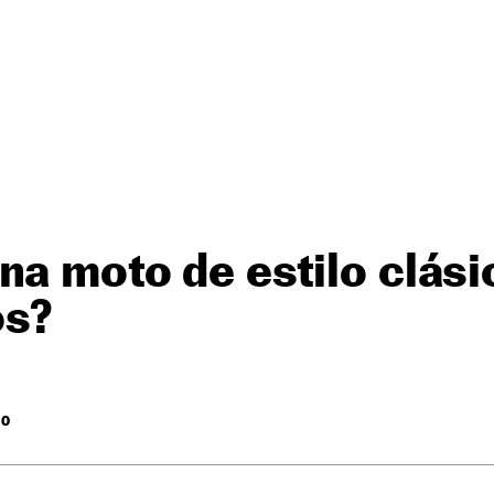
na moto de estilo clási
os?
RO