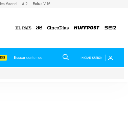
des Madrid
A-2
Baliza V-16
IOS
INICIAR SESIÓN