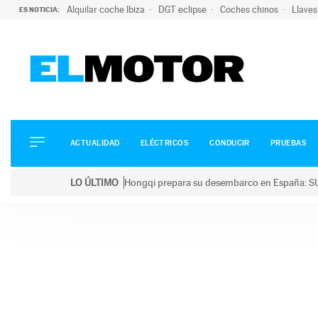
Alquilar coche Ibiza
DGT eclipse
Coches chinos
Llaves
ES NOTICIA:
ACTUALIDAD
ELÉCTRICOS
CONDUCIR
ACTUALIDAD
ELÉCTRICOS
CONDUCIR
PRUEBAS
PRUEBAS
Saltar
VIRALES
LO ÚLTIMO
Hongqi prepara su desembarco en España: SU
al
PODCAST
LO ÚLTIMO
Hongqi prepara su desembarco en España: SUV eléc
contenido
MOTOS
TECNOLOGÍA
SUPERCOCHES
MOTORTV
PREMIOS
SERVICIOS