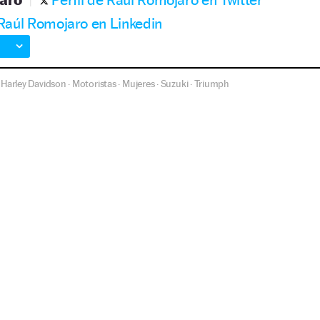
 Raúl Romojaro en Linkedin
Harley Davidson
Motoristas
Mujeres
Suzuki
Triumph
·
·
·
·
·