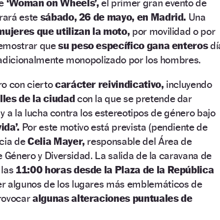
e
‘Woman on Wheels’,
el primer gran evento de
brará este
sábado, 26 de mayo, en Madrid.
Una
ujeres que utilizan la moto,
por movilidad o por
demostrar que
su peso específico gana enteros
dí
radicionalmente monopolizado por los hombres.
o con cierto
carácter reivindicativo,
incluyendo
lles de la ciudad
con la que se pretende dar
d y a la lucha contra los estereotipos de género bajo
ida’.
Por este motivo está prevista (pendiente de
ncia de
Celia Mayer,
responsable del Área de
e Género y Diversidad. La salida de la caravana de
 las
11:00 horas desde la Plaza de la República
er algunos de los lugares más emblemáticos de
provocar
algunas alteraciones puntuales de