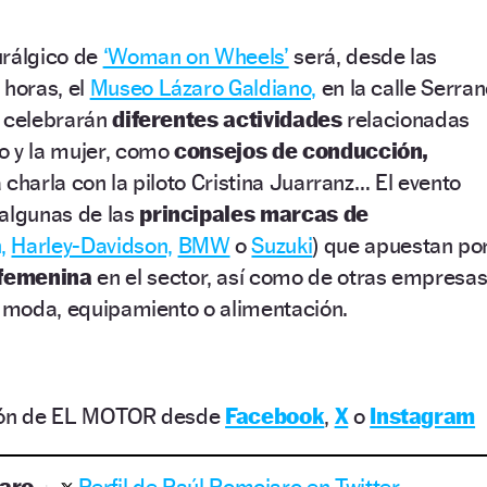
urálgico de
‘Woman on Wheels’
será, desde las
 horas, el
Museo Lázaro Galdiano,
en la calle Serra
se celebrarán
diferentes actividades
relacionadas
o y la mujer, como
consejos de conducción,
 charla con la piloto Cristina Juarranz… El evento
 algunas de las
principales marcas de
,
Harley-Davidson,
BMW
o
Suzuki
) que apuestan po
 femenina
en el sector, así como de otras empresa
, moda, equipamiento o alimentación.
ción de EL MOTOR desde
Facebook
,
X
o
Instagram
aro
Perfil de Raúl Romojaro en Twitter