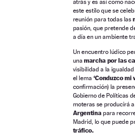
atrás y es así como nac
este estilo que se cele
reunión para todas las
m
pasión, que pretende 
a día en un ambiente t
Un encuentro lúdico per
una
marcha por las ca
visibilidad a la igualda
el lema
‘Conduzco mi v
confirmación) la prese
Gobierno de Políticas d
moteras se producirá a
Argentina
para recorr
Madrid, lo que puede 
tráfico.