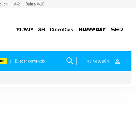
ducir
A-2
Baliza V-16
IOS
INICIAR SESIÓN
ium