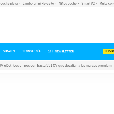
 coche playa
Lamborghini Revuelto
Niños coche
Smart #2
Multa con
SERVIC
VIRALES
TECNOLOGÍA
NEWSLETTER
V eléctricos chinos con hasta 551 CV que desafían a las marcas prémium
tricos chinos con hasta 551 CV que desafían a las marcas prém