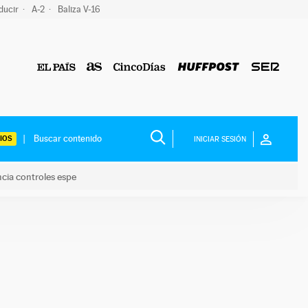
ducir
A-2
Baliza V-16
IOS
INICIAR SESIÓN
ncia controles espe
 y anuncia controles espe