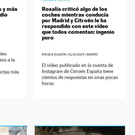
s y más
Rosalía criticó algo de los
dio
coches mientras conducía
por Madrid y Citroën le ha
respondido con este vídeo
que todos comentan: ingenio
puro
bles
NICOLE OLGUÍN
|
31/10/2025
| MADRID
xos a la
El vídeo publicado en la cuenta de
Instagram de Citroën España tiene
uctas más
cientos de respuestas en unas pocas
horas.