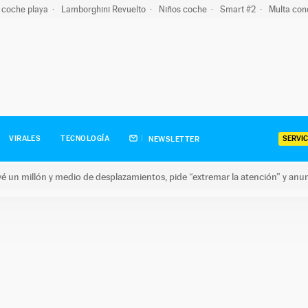
 coche playa
Lamborghini Revuelto
Niños coche
Smart #2
Multa con
SERVIC
VIRALES
TECNOLOGÍA
NEWSLETTER
revé un millón y medio de desplazamientos, pide “extremar la atención” y anu
n millón y medio de desplazamientos, pide “extremar la atención”