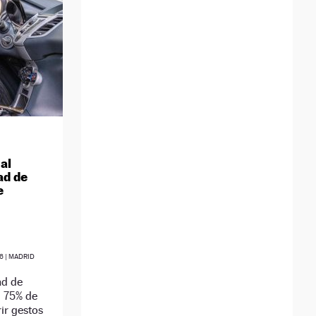
al
ad de
e
6
| MADRID
ad de
l 75% de
ir gestos