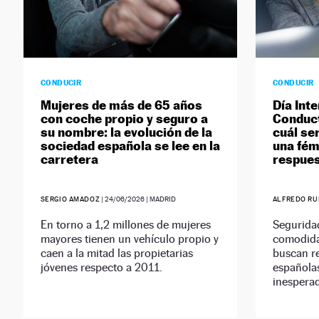
CONDUCIR
CONDUCIR
Mujeres de más de 65 años
Día Int
con coche propio y seguro a
Conduct
su nombre: la evolución de la
cuál ser
sociedad española se lee en la
una fém
carretera
respues
SERGIO AMADOZ
|
24/06/2026
| MADRID
ALFREDO RU
En torno a 1,2 millones de mujeres
Segurida
mayores tienen un vehículo propio y
comodida
caen a la mitad las propietarias
buscan r
jóvenes respecto a 2011.
españolas
inespera