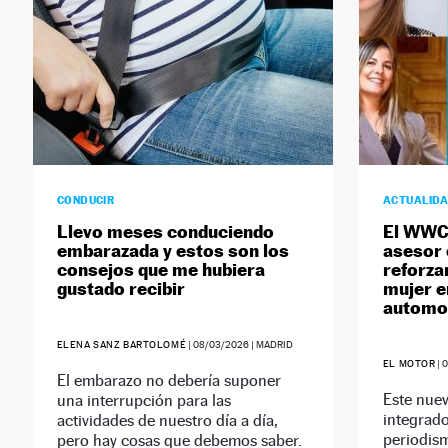
CONDUCIR
ACTUALID
Llevo meses conduciendo
El WWC
embarazada y estos son los
asesor 
consejos que me hubiera
reforzar
gustado recibir
mujer en
automo
ELENA SANZ BARTOLOMÉ
|
08/03/2026
| MADRID
EL MOTOR
|
0
El embarazo no debería suponer
Este nuev
una interrupción para las
integrado
actividades de nuestro día a día,
periodis
pero hay cosas que debemos saber.