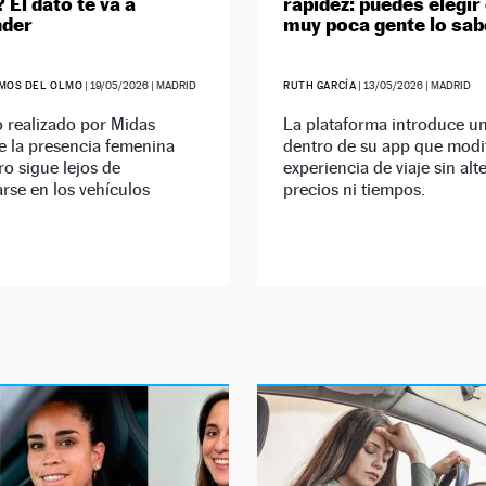
 El dato te va a
rapidez: puedes elegir
nder
muy poca gente lo sab
MOS DEL OLMO
|
19/05/2026
| MADRID
RUTH GARCÍA
|
13/05/2026
| MADRID
o realizado por Midas
La plataforma introduce un
e la presencia femenina
dentro de su app que modif
ro sigue lejos de
experiencia de viaje sin alt
rse en los vehículos
precios ni tiempos.