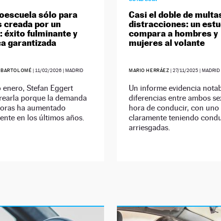
oescuela sólo para
Casi el doble de multa
 creada por un
distracciones: un estu
 éxito fulminante y
compara a hombres y
a garantizada
mujeres al volante
 BARTOLOMÉ
|
11/02/2026
| MADRID
MARIO HERRÁEZ
|
27/11/2025
| MADRID
 enero, Stefan Eggert
Un informe evidencia nota
crearla porque la demanda
diferencias entre ambos se
soras ha aumentado
hora de conducir, con uno
nte en los últimos años.
claramente teniendo cond
arriesgadas.