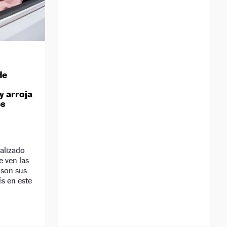
de
y arroja
es
ealizado
e ven las
 son sus
és en este