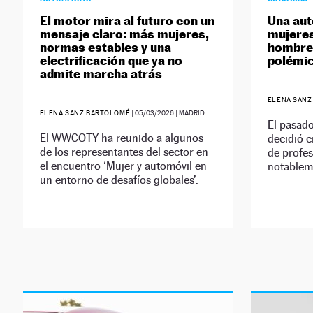
El motor mira al futuro con un
Una aut
mensaje claro: más mujeres,
mujeres
normas estables y una
hombre:
electrificación que ya no
polémic
admite marcha atrás
ELENA SANZ
ELENA SANZ BARTOLOMÉ
|
05/03/2026
| MADRID
El pasado
El WWCOTY ha reunido a algunos
decidió 
de los representantes del sector en
de profe
el encuentro ‘Mujer y automóvil en
notableme
un entorno de desafíos globales’.