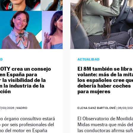
AD
ACTUALIDAD
OTY crea un consejo
El 8M también se libra 
en España para
volante: más de la mit
 la visibilidad de la
los españoles cree qu
 la industria de la
debería haber coches
ción
para mujeres
7/03/2026
| MADRID
ELENA SANZ BARTOLOMÉ
|
06/03/202
o órgano consultivo estará
El Observatorio de Movilid
 por seis profesionales del
Midas muestra que más de
mo del motor en España
las conductoras afirma sufr