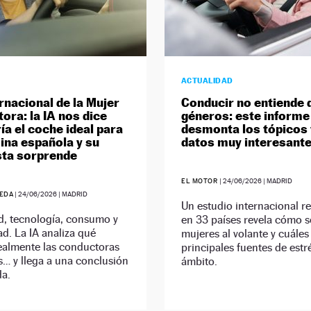
ACTUALIDAD
ernacional de la Mujer
Conducir no entiende 
ora: la IA nos dice
géneros: este informe
ía el coche ideal para
desmonta los tópicos 
ina española y su
datos muy interesant
ta sorprende
EL MOTOR
|
24/06/2026
| MADRID
EDA
|
24/06/2026
| MADRID
Un estudio internacional r
d, tecnología, consumo y
en 33 países revela cómo s
d. La IA analiza qué
mujeres al volante y cuáles
ealmente las conductoras
principales fuentes de estr
… y llega a una conclusión
ámbito.
da.