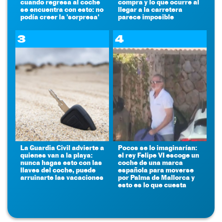
cuando regresa al coche
compra y lo que ocurre al
se encuentra con esto: no
llegar a la carretera
podía creer la 'sorpresa'
parece imposible
3
4
La Guardia Civil advierte a
Pocos se lo imaginarían:
quienes van a la playa:
el rey Felipe VI escoge un
nunca hagas esto con las
coche de una marca
llaves del coche, puede
española para moverse
arruinarte las vacaciones
por Palma de Mallorca y
esto es lo que cuesta