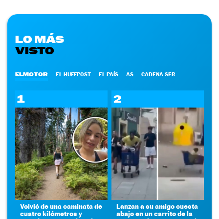
LO MÁS
VISTO
ELMOTOR
EL HUFFPOST
EL PAÍS
AS
CADENA SER
1
2
Volvió de una caminata de
Lanzan a su amigo cuesta
cuatro kilómetros y
abajo en un carrito de la