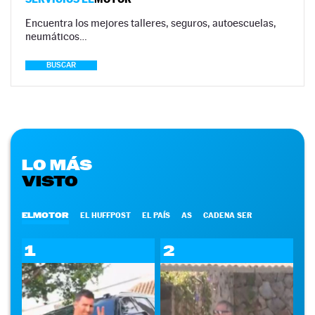
Encuentra los mejores talleres, seguros, autoescuelas,
neumáticos…
BUSCAR
LO MÁS
VISTO
ELMOTOR
EL HUFFPOST
EL PAÍS
AS
CADENA SER
1
2