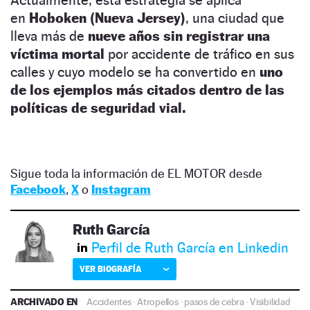
Actualmente, esta estrategia se aplica
en
Hoboken (Nueva Jersey)
, una ciudad que
lleva más de
nueve años sin registrar una
víctima mortal
por accidente de tráfico en sus
calles y cuyo modelo se ha convertido en
uno
de los ejemplos más citados dentro de las
políticas de seguridad vial.
Sigue toda la información de EL MOTOR desde
Facebook
,
X
o
Instagram
Ruth García
Perfil de Ruth García en Linkedin
VER BIOGRAFÍA
ARCHIVADO EN
Accidentes
·
Atropellos
·
pasos de cebra
·
Visibilidad