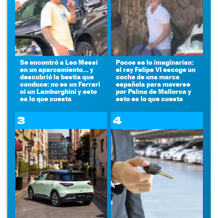
Se encontró a Leo Messi
Pocos se lo imaginarían:
en un aparcamiento... y
el rey Felipe VI escoge un
descubrió la bestia que
coche de una marca
conduce: no es un Ferrari
española para moverse
ni un Lamborghini y esto
por Palma de Mallorca y
es lo que cuesta
esto es lo que cuesta
3
4