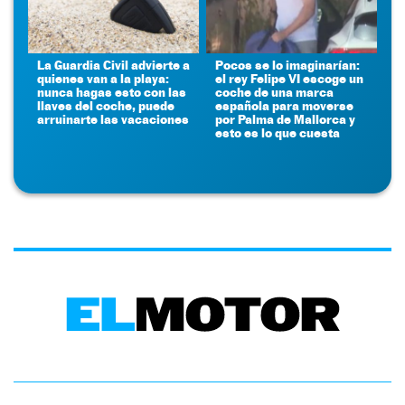
La Guardia Civil advierte a
Pocos se lo imaginarían:
quienes van a la playa:
el rey Felipe VI escoge un
nunca hagas esto con las
coche de una marca
llaves del coche, puede
española para moverse
arruinarte las vacaciones
por Palma de Mallorca y
esto es lo que cuesta