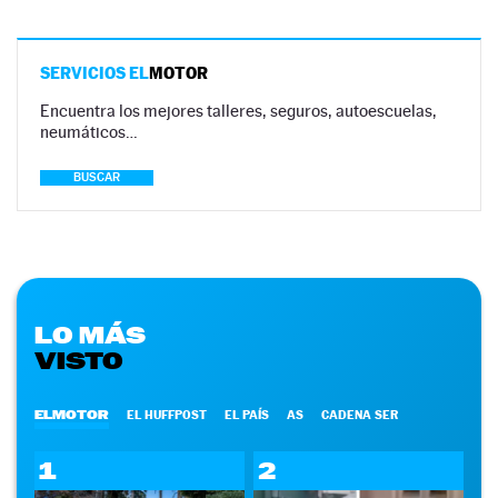
SERVICIOS EL
MOTOR
Encuentra los mejores talleres, seguros, autoescuelas,
neumáticos…
BUSCAR
LO MÁS
VISTO
ELMOTOR
EL HUFFPOST
EL PAÍS
AS
CADENA SER
1
2