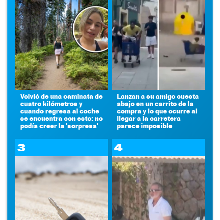
Volvió de una caminata de
Lanzan a su amigo cuesta
cuatro kilómetros y
abajo en un carrito de la
cuando regresa al coche
compra y lo que ocurre al
se encuentra con esto: no
llegar a la carretera
podía creer la 'sorpresa'
parece imposible
3
4