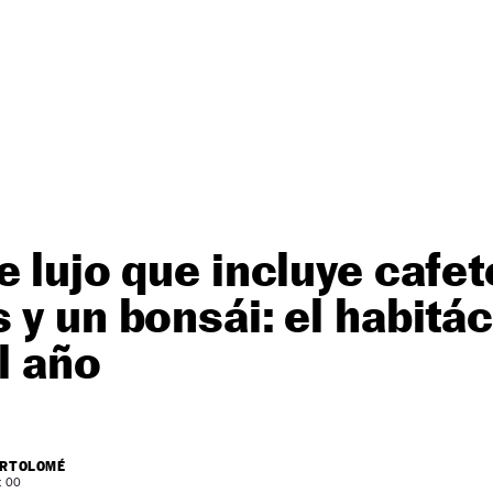
e lujo que incluye cafet
 y un bonsái: el habitá
l año
ARTOLOMÉ
: 00