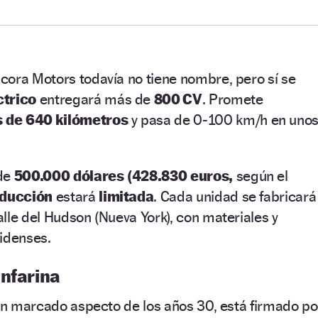
cora Motors todavía no tiene nombre, pero sí se
ctrico
entregará más de
800 CV
. Promete
 de 640 kilómetros
y pasa de 0‑100 km/h en uno
de
500.000 dólares (428.830 euros,
según el
oducción
estará
limitada
. Cada unidad se fabricará
lle del Hudson (Nueva York), con materiales y
idenses.
infarina
 un marcado aspecto de los años 30, está firmado po