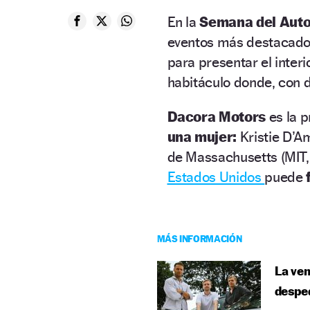
En la
Semana del Auto
eventos más destacados
para presentar el inter
habitáculo donde, con d
Dacora Motors
es la 
una mujer:
Kristie D’A
de Massachusetts (MIT, 
Estados Unidos
puede
MÁS INFORMACIÓN
La ven
desped