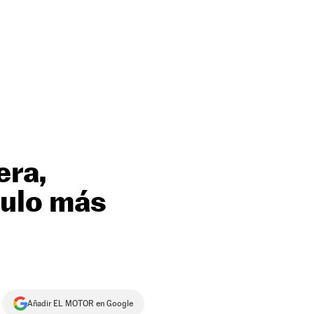
era,
culo más
Añadir EL MOTOR en Google