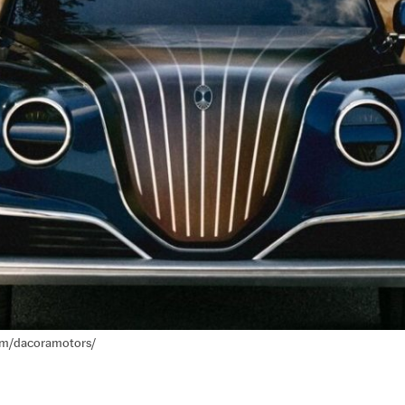
om/dacoramotors/