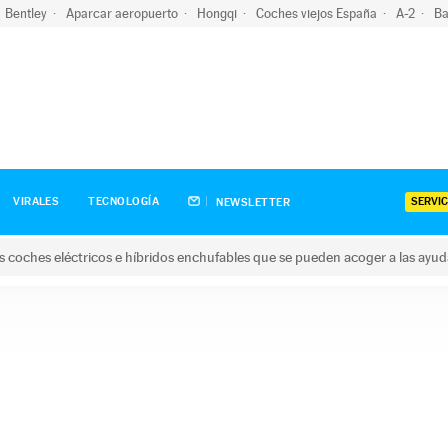
Bentley
Aparcar aeropuerto
Hongqi
Coches viejos España
A-2
Ba
SERVIC
VIRALES
TECNOLOGÍA
NEWSLETTER
s coches eléctricos e híbridos enchufables que se pueden acoger a las ayu
hes eléctricos e híbridos enchufables que se pueden acoger a la