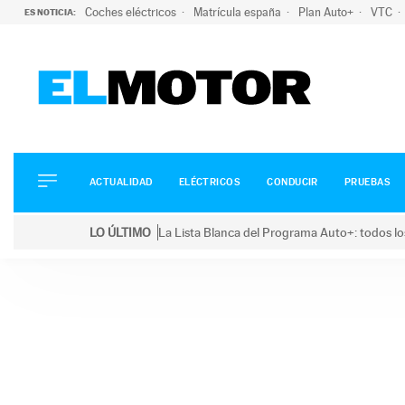
Coches eléctricos
Matrícula españa
Plan Auto+
VTC
ES NOTICIA:
ACTUALIDAD
ELÉCTRICOS
CONDUCIR
ACTUALIDAD
ELÉCTRICOS
CONDUCIR
PRUEBAS
PRUEBAS
Saltar
VIRALES
LO ÚLTIMO
La Lista Blanca del Programa Auto+: todos lo
al
PODCAST
LO ÚLTIMO
La Lista Blanca del Programa Auto+: todos los coc
contenido
MOTOS
TECNOLOGÍA
SUPERCOCHES
MOTORTV
PREMIOS
SERVICIOS