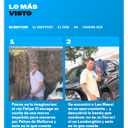
LO MÁS
VISTO
ELMOTOR
EL HUFFPOST
EL PAÍS
AS
CADENA SER
1
2
Pocos se lo imaginarían:
Se encontró a Leo Messi
el rey Felipe VI escoge un
en un aparcamiento... y
coche de una marca
descubrió la bestia que
española para moverse
conduce: no es un Ferrari
por Palma de Mallorca y
ni un Lamborghini y esto
esto es lo que cuesta
es lo que cuesta