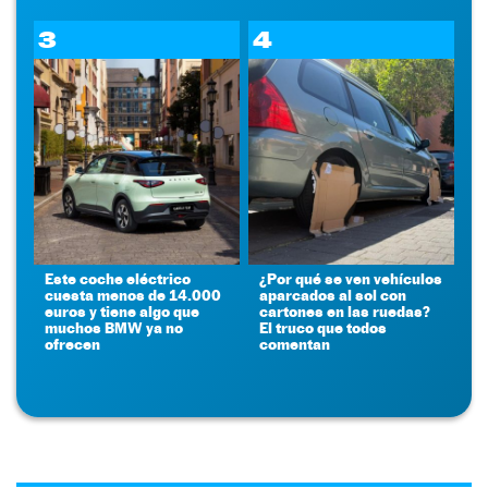
3
4
Este coche eléctrico
¿Por qué se ven vehículos
cuesta menos de 14.000
aparcados al sol con
euros y tiene algo que
cartones en las ruedas?
muchos BMW ya no
El truco que todos
ofrecen
comentan