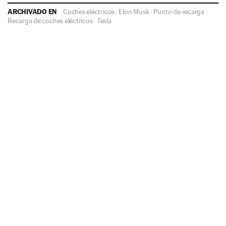
ARCHIVADO EN
Coches eléctricos
·
Elon Musk
·
Punto de recarga
·
Recarga de coches eléctricos
·
Tesla