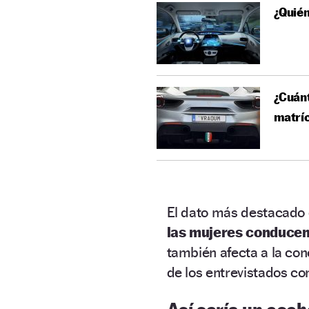
¿Quié
¿Cuánt
matríc
El dato más destacado 
las mujeres conducen
también afecta a la con
de los entrevistados co