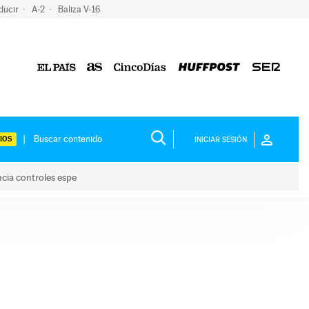
ducir
A-2
Baliza V-16
IOS
INICIAR SESIÓN
ncia controles espe
 y anuncia controles espe