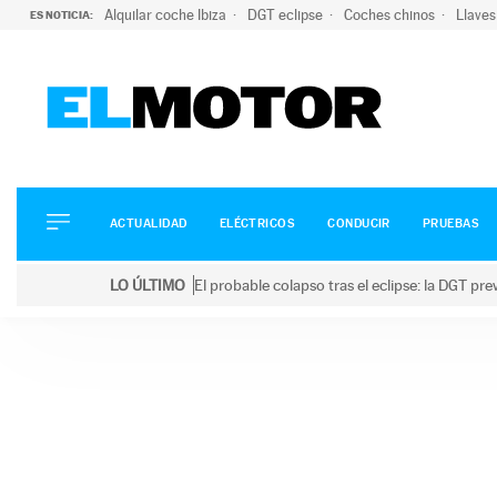
Alquilar coche Ibiza
DGT eclipse
Coches chinos
Llaves
ES NOTICIA:
ACTUALIDAD
ELÉCTRICOS
CONDUCIR
ACTUALIDAD
ELÉCTRICOS
CONDUCIR
PRUEBAS
PRUEBAS
Saltar
VIRALES
LO ÚLTIMO
El probable colapso tras el eclipse: la DGT p
al
PODCAST
LO ÚLTIMO
El probable colapso tras el eclipse: la DGT prevé u
contenido
MOTOS
TECNOLOGÍA
SUPERCOCHES
MOTORTV
PREMIOS
SERVICIOS