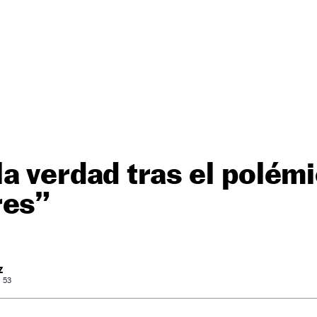
a verdad tras el polém
res”
Z
: 53