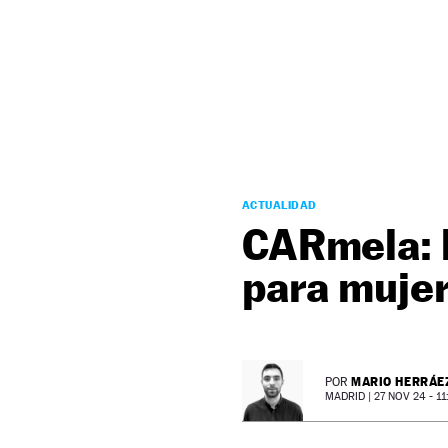
NEWSLETTER
SÍGUENOS
ACTUALIDAD
CARmela: l
para muje
MARIO HERRÁE
POR
MADRID |
27 NOV 24 - 11