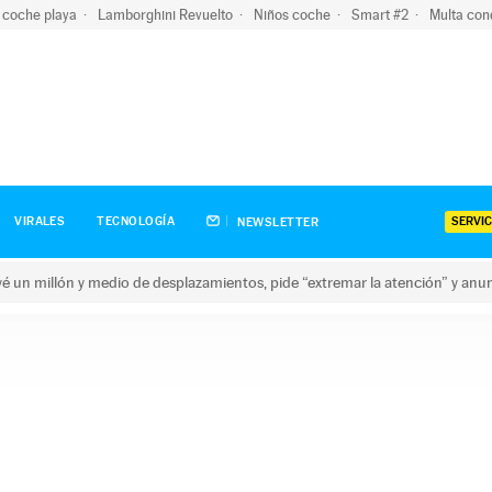
 coche playa
Lamborghini Revuelto
Niños coche
Smart #2
Multa con
SERVIC
VIRALES
TECNOLOGÍA
NEWSLETTER
revé un millón y medio de desplazamientos, pide “extremar la atención” y anu
n millón y medio de desplazamientos, pide “extremar la atención”