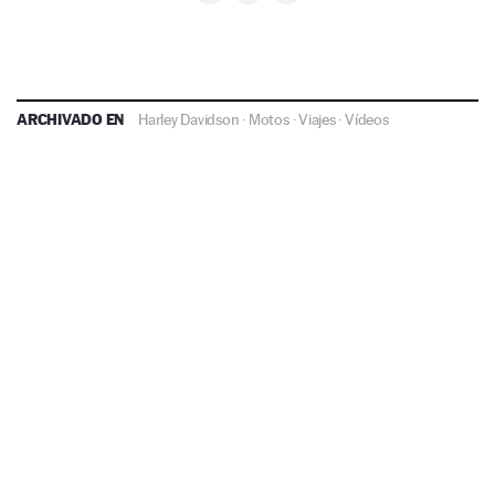
ARCHIVADO EN
Harley Davidson
·
Motos
·
Viajes
·
Vídeos