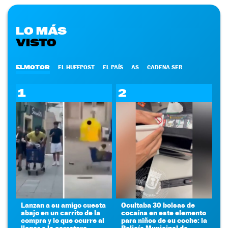
LO MÁS
VISTO
ELMOTOR
EL HUFFPOST
EL PAÍS
AS
CADENA SER
1
2
Lanzan a su amigo cuesta
Ocultaba 30 bolsas de
abajo en un carrito de la
cocaína en este elemento
compra y lo que ocurre al
para niños de su coche: la
llegar a la carretera
Policía Municipal de