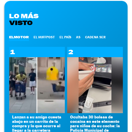
LO MÁS
VISTO
ELMOTOR
EL HUFFPOST
EL PAÍS
AS
CADENA SER
1
2
Lanzan a su amigo cuesta
Ocultaba 30 bolsas de
abajo en un carrito de la
cocaína en este elemento
compra y lo que ocurre al
para niños de su coche: la
llegar a la carretera
Policía Municipal de