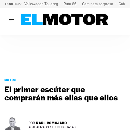
Volkswagen Touareg
Ruta 66
Caminata sorpresa
Gafas 
ES NOTICIA:
LO ÚLTIMO
Ni se te ocurra usar las gafas del eclipse al volante: el moti
LO ÚLTIMO
Ni se te ocurra usar las gafas del eclipse al volante: el motiv
ACTUALIDAD
ELÉCTRICOS
CONDUCIR
PRUEBAS
Saltar
VIRALES
al
MOTOS
PODCAST
contenido
El primer escúter que
MOTOS
comprarán más ellas que ellos
TECNOLOGÍA
SUPERCOCHES
MOTORTV
PREMIOS
RAÚL ROMOJARO
POR
SERVICIOS
ACTUALIZADO 11 JUN 18 - 14: 43