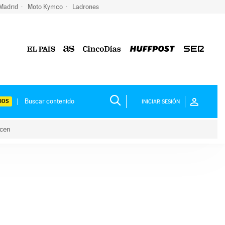
 Madrid
Moto Kymco
Ladrones
IOS
INICIAR SESIÓN
acen
lo hacen