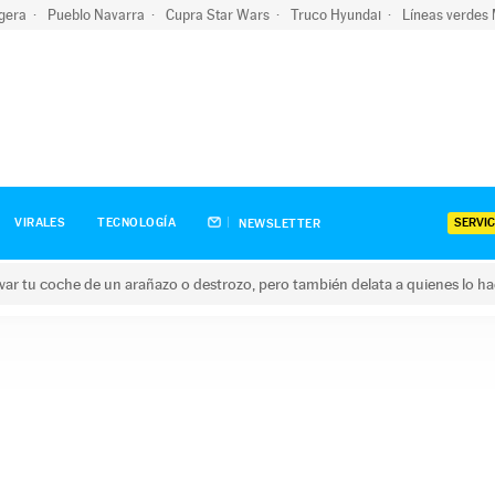
igera
Pueblo Navarra
Cupra Star Wars
Truco Hyundai
Líneas verdes
SERVIC
VIRALES
TECNOLOGÍA
NEWSLETTER
ar tu coche de un arañazo o destrozo, pero también delata a quienes lo h
 coche de un arañazo o destrozo, pero también delata a quienes 