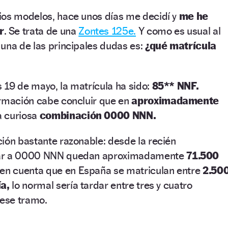
ios modelos, hace unos días me decidí y
me he
r
. Se trata de una
Zontes 125e.
Y como es usual al
una de las principales dudas es:
¿qué matrícula
s 19 de mayo, la matrícula ha sido:
85** NNF.
ormación cabe concluir que en
aproximadamente
a curiosa
combinación 0000 NNN.
ión bastante razonable: desde la recién
gar a 0000 NNN quedan aproximadamente
71.500
o en cuenta que en España se matriculan entre
2.50
ía,
lo normal sería tardar entre tres y cuatro
ese tramo.