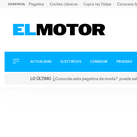
Pegatina
Coches clásicos
Cupra rey Felipe
Caravana l
ES NOTICIA:
ACTUALIDAD
ELÉCTRICOS
CONDUCIR
ACTUALIDAD
ELÉCTRICOS
CONDUCIR
PRUEBAS
PRUEBAS
Saltar
VIRALES
LO ÚLTIMO
¿Conocías esta pegatina de moda?: puede salv
al
PODCAST
LO ÚLTIMO
¿Conocías esta pegatina de moda?: puede salvar tu
contenido
MOTOS
TECNOLOGÍA
SUPERCOCHES
MOTORTV
PREMIOS
SERVICIOS