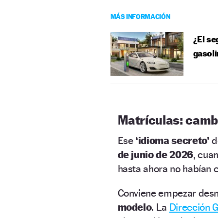
MÁS INFORMACIÓN
¿El se
gasoli
Matrículas: camb
Ese
‘idioma secreto’
d
de junio de 2026
, cua
hasta ahora no habían 
Conviene empezar des
modelo
. La
Dirección G